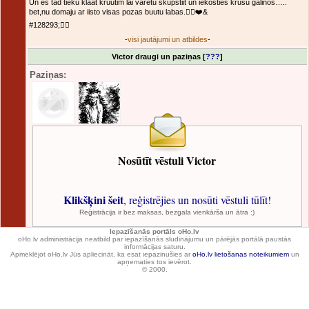
Un es tad tieku klaat kruutim lai varetu skupstiit un iekosties krusu galinos…..
bet,nu domaju ar iisto visas pozas buutu labas.❤️‍🔥❤️‍&
#128293;❤️‍🔥
-
visi jautājumi un atbildes
-
Victor draugi un paziņas [
???
]
Paziņas:
Nosūtīt vēstuli Victor
Klikšķini šeit
, reģistrējies un nosūti vēstuli tūlīt!
Reģistrācija ir bez maksas, bezgala vienkārša un ātra :)
Iepazīšanās portāls oHo.lv
oHo.lv administrācija neatbild par iepazīšanās sludinājumu un pārējās portālā paustās
informācijas saturu.
Apmeklējot oHo.lv Jūs apliecināt, ka esat iepazinušies ar
oHo.lv lietošanas noteikumiem
un
apņematies tos ievērot.
© 2000.