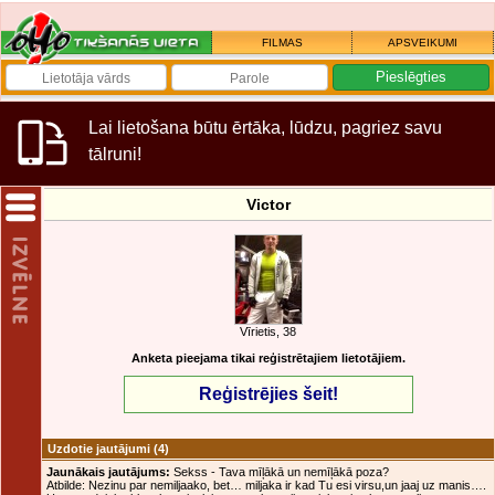
FILMAS
APSVEIKUMI
Lai lietošana būtu ērtāka, lūdzu, pagriez savu
tālruni!
Victor
Vīrietis, 38
Anketa pieejama tikai reģistrētajiem lietotājiem.
Reģistrējies šeit!
Uzdotie jautājumi
(4)
Jaunākais jautājums:
Sekss - Tava mīļākā un nemīļākā poza?
Atbilde: Nezinu par nemiljaako, bet… miljaka ir kad Tu esi virsu,un jaaj uz manis….