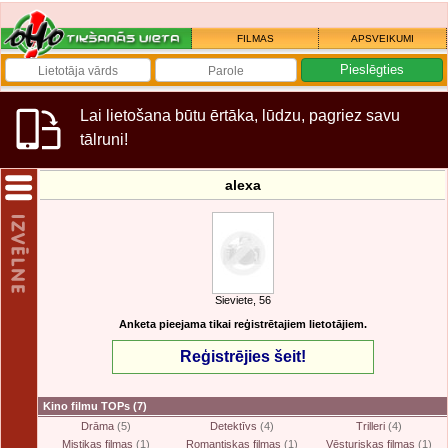
FILMAS
APSVEIKUMI
Lai lietošana būtu ērtāka, lūdzu, pagriez savu
tālruni!
alexa
Sieviete, 56
Anketa pieejama tikai reģistrētajiem lietotājiem.
Reģistrējies šeit!
Kino filmu TOPs
(7)
Drāma
(5)
Detektīvs
(4)
Trilleri
(4)
Mistikas filmas
(1)
Romantiskas filmas
(1)
Vēsturiskas filmas
(1)