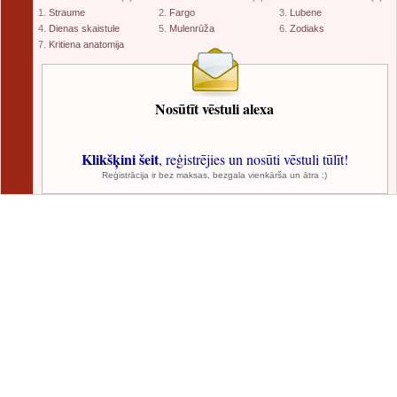
1.
Straume
2.
Fargo
3.
Lubene
4.
Dienas skaistule
5.
Mulenrūža
6.
Zodiaks
7.
Kritiena anatomija
Nosūtīt vēstuli alexa
Klikšķini šeit
, reģistrējies un nosūti vēstuli tūlīt!
Reģistrācija ir bez maksas, bezgala vienkārša un ātra :)