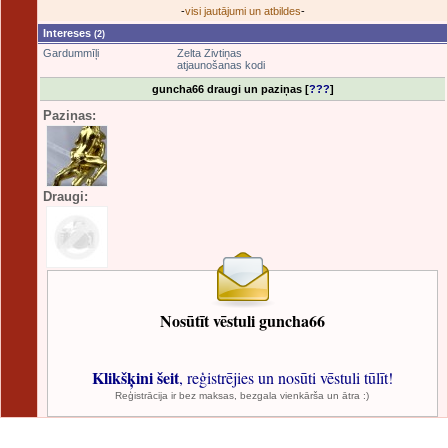
-
visi jautājumi un atbildes
-
Intereses
(2)
Gardummīļi
Zelta Zivtiņas
atjaunošanas kodi
guncha66 draugi un paziņas [
???
]
Paziņas:
Draugi:
Nosūtīt vēstuli guncha66
Klikšķini šeit
, reģistrējies un nosūti vēstuli tūlīt!
Reģistrācija ir bez maksas, bezgala vienkārša un ātra :)