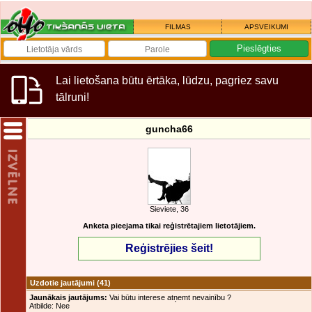
FILMAS
APSVEIKUMI
Lai lietošana būtu ērtāka, lūdzu, pagriez savu
tālruni!
guncha66
Sieviete, 36
Anketa pieejama tikai reģistrētajiem lietotājiem.
Reģistrējies šeit!
Uzdotie jautājumi
(41)
Jaunākais jautājums:
Vai būtu interese atņemt nevainību ?
Atbilde: Nee