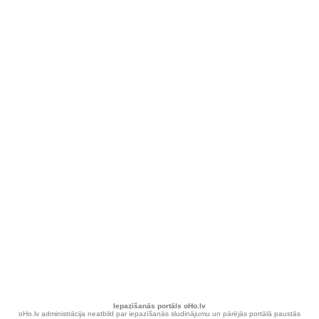
Iepazīšanās portāls oHo.lv
oHo.lv administrācija neatbild par iepazīšanās sludinājumu un pārējās portālā paustās