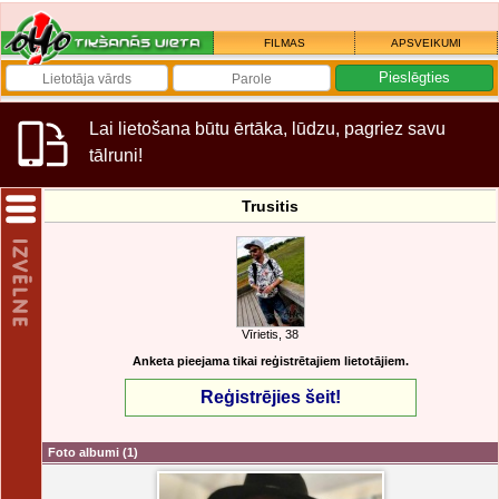
FILMAS
APSVEIKUMI
Lai lietošana būtu ērtāka, lūdzu, pagriez savu
tālruni!
Trusitis
Vīrietis, 38
Anketa pieejama tikai reģistrētajiem lietotājiem.
Reģistrējies šeit!
Foto albumi
(1)