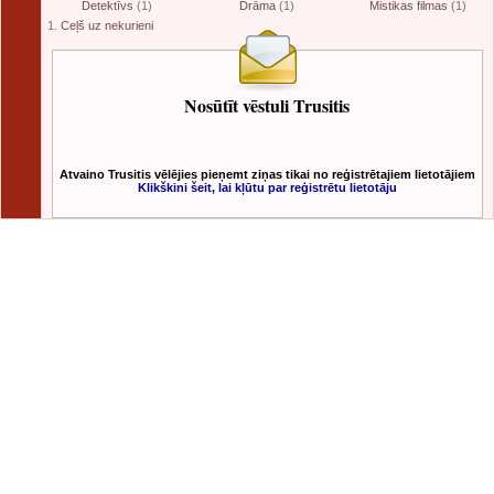
Detektīvs
(1)
Drāma
(1)
Mistikas filmas
(1)
1.
Ceļš uz nekurieni
Nosūtīt vēstuli Trusitis
Atvaino Trusitis vēlējies pieņemt ziņas tikai no reģistrētajiem lietotājiem
Klikškini šeit, lai kļūtu par reģistrētu lietotāju