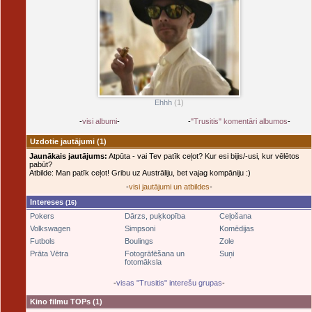
Ehhh
(1)
-
visi albumi
-
-
"Trusitis" komentāri albumos
-
Uzdotie jautājumi
(1)
Jaunākais jautājums:
Atpūta - vai Tev patīk ceļot? Kur esi bijis/-usi, kur vēlētos
pabūt?
Atbilde: Man patīk ceļot! Gribu uz Austrāliju, bet vajag kompāniju :)
-
visi jautājumi un atbildes
-
Intereses
(16)
Pokers
Dārzs, puķkopība
Ceļošana
Volkswagen
Simpsoni
Komēdijas
Futbols
Boulings
Zole
Prāta Vētra
Fotogrāfēšana un
Suņi
fotomāksla
-
visas "Trusitis" interešu grupas
-
Kino filmu TOPs
(1)