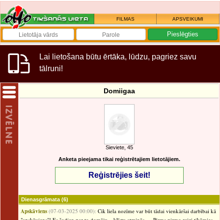
FILMAS
APSVEIKUMI
Lai lietošana būtu ērtāka, lūdzu, pagriez savu
tālruni!
Domiigaa
Sieviete, 45
Anketa pieejama tikai reģistrētajiem lietotājiem.
Reģistrējies šeit!
Dienasgrāmata
(6)
Apskāviens
(07-03-2025 00:00):
Cik liela nozīme var būt tādai vienkāršai darbībai kā
"apskāviens"! Es šodien par to domāju... klīstu atmiņās..... Pirms pirmo reizi tikāmies,