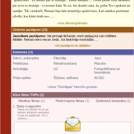
pie sevis es domāju - es nezinu kāds Tu esi, bet skaidri zinu, ka gribu Tevi apskaut un
samīļot. Tik vienkārši. Pirmais bija tāds draudzīgs apskāviens, kad satiekas pazīstami
cilvēki, kas kādu brīdi nav......
-
visa dienasgrāmata
-
Uzdotie jautājumi
(12)
Jaunākais jautājums:
Vai pirmajā tikšanās reizē pieļauj kā vari mīlēties
Atbilde: Nekad neko necar zināt...kā bioķīmija nostrādās....
-
visi jautājumi un atbildes
-
Intereses
(13)
Dārzs, puķkopība
Filozofija
Jazz
Peldēšana
Riteņbraukšana
Placebo
Astroloģija
U2
Fotogrāfēšana un
fotomāksla
Prāta spēles
Šūšana, adīšana
AC/DC
-
visas "Domiigaa" interešu grupas
-
Kino filmu TOPs
(1)
Mistikas filmas
(1)
Piedzīvojumu filmas
(1)
Zinātniskā fantastika
(1)
1.
Starp zvaigznēm
Viena no filmām ko ik pa
laikam atkārtoti noskatos.
Ir par ko padomāt. Un ir
skaista ......