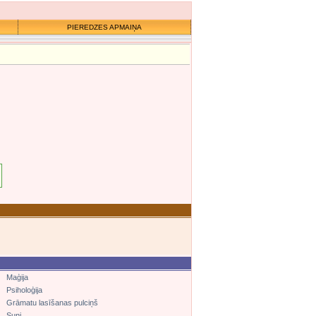
PIEREDZES APMAIŅA
Maģija
Psiholoģija
Grāmatu lasīšanas pulciņš
Suņi