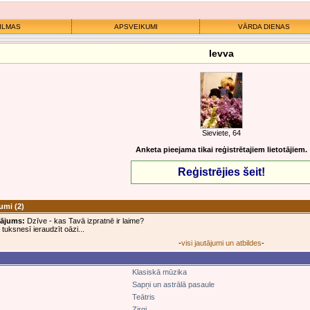
ILMAS
APSVEIKUMI
VĀRDA DIENAS
Ievva
Sieviete, 64
Anketa pieejama tikai reģistrētajiem lietotājiem.
Reģistrējies šeit!
jumi
(2)
tājums:
Dzīve - kas Tavā izpratnē ir laime?
r tuksnesī ieraudzīt oāzi...
-
visi jautājumi un atbildes
-
Klasiskā mūzika
Sapņi un astrālā pasaule
Teātris
Zirgi