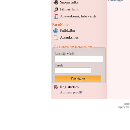
Sapņu tulks
Filmas, kino
Apsveikumi
, labi vārdi
Par oHo.lv
Palīdzība
Atsauksmes
Reģistrētiem lietotājiem
Lietotāja vārds
Parole
Reģistrēties
Aizmirsu paroli!
oHo.
Apmeklēj