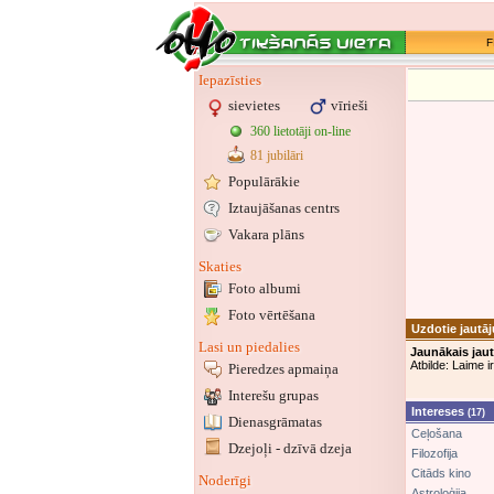
F
Iepazīsties
sievietes
vīrieši
360 lietotāji on-line
81 jubilāri
Populārākie
Iztaujāšanas centrs
Vakara plāns
Skaties
Foto albumi
Foto vērtēšana
Uzdotie jautā
Lasi un piedalies
Jaunākais jau
Atbilde: Laime i
Pieredzes apmaiņa
Interešu grupas
Intereses
(17)
Dienasgrāmatas
Ceļošana
Dzejoļi - dzīvā dzeja
Filozofija
Citāds kino
Noderīgi
Astroloģija