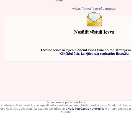
-
visas "Ievva" interešu grupas
-
Nosūtīt vēstuli Ievva
Atvaino Ievva vēlējies pieņemt ziņas tikai no reģistrētajiem 
Klikškini šeit, lai kļūtu par reģistrētu lietotāju
Iepazīšanās portāls oHo.lv
lv administrācija neatbild par iepazīšanās sludinājumu un pārējās portālā paustās informācijas sa
ot oHo.lv Jūs apliecināt, ka esat iepazinušies ar
oHo.lv lietošanas noteikumiem
un apņematies tos
© 2000.