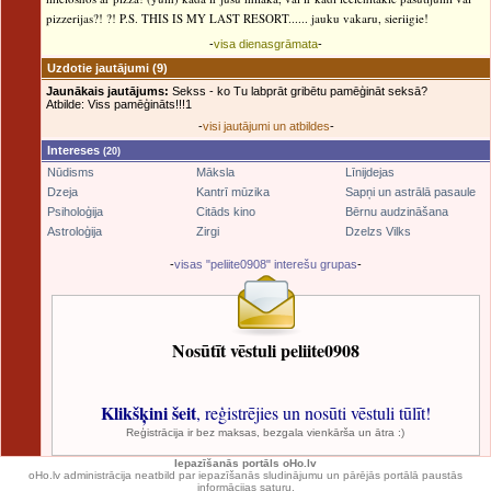
pizzerijas?! ?! P.S. THIS IS MY LAST RESORT...... jauku vakaru, sieriigie!
-
visa dienasgrāmata
-
Uzdotie jautājumi
(9)
Jaunākais jautājums:
Sekss - ko Tu labprāt gribētu pamēģināt seksā?
Atbilde: Viss pamēģināts!!!1
-
visi jautājumi un atbildes
-
Intereses
(20)
Nūdisms
Māksla
Līnijdejas
Dzeja
Kantrī mūzika
Sapņi un astrālā pasaule
Psiholoģija
Citāds kino
Bērnu audzināšana
Astroloģija
Zirgi
Dzelzs Vilks
-
visas "peliite0908" interešu grupas
-
Nosūtīt vēstuli peliite0908
Klikšķini šeit
, reģistrējies un nosūti vēstuli tūlīt!
Reģistrācija ir bez maksas, bezgala vienkārša un ātra :)
Iepazīšanās portāls oHo.lv
oHo.lv administrācija neatbild par iepazīšanās sludinājumu un pārējās portālā paustās
informācijas saturu.