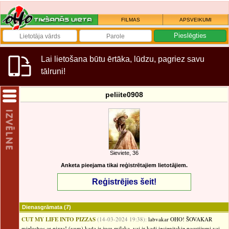
FILMAS
APSVEIKUMI
Lai lietošana būtu ērtāka, lūdzu, pagriez savu
tālruni!
peliite0908
Sieviete, 36
Anketa pieejama tikai reģistrētajiem lietotājiem.
Reģistrējies šeit!
Dienasgrāmata
(7)
CUT MY LIFE INTO PIZZAS
(14-03-2024 19:38):
labvakar OHO! ŠOVAKAR
mieloshos ar pizza! (yum) kada ir jusu milaka, vai ir kadi iecienitakie pasutijumi vai