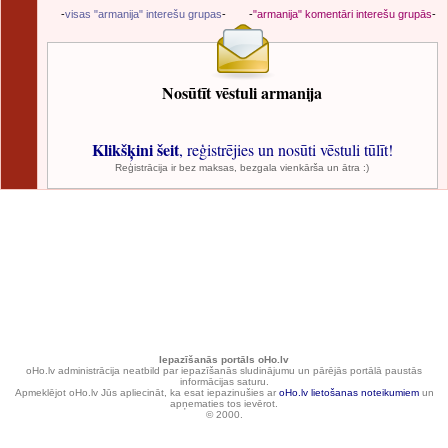
-
visas "armanija" interešu grupas
-
-
"armanija" komentāri interešu grupās
-
Nosūtīt vēstuli armanija
Klikšķini šeit
, reģistrējies un nosūti vēstuli tūlīt!
Reģistrācija ir bez maksas, bezgala vienkārša un ātra :)
Iepazīšanās portāls oHo.lv
oHo.lv administrācija neatbild par iepazīšanās sludinājumu un pārējās portālā paustās
informācijas saturu.
Apmeklējot oHo.lv Jūs apliecināt, ka esat iepazinušies ar
oHo.lv lietošanas noteikumiem
un
apņematies tos ievērot.
© 2000.