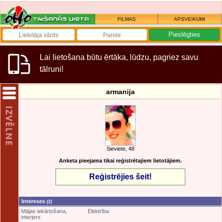
FILMAS
APSVEIKUMI
Lai lietošana būtu ērtāka, lūdzu, pagriez savu
tālruni!
armanija
Sieviete, 48
Anketa pieejama tikai reģistrētajiem lietotājiem.
Reģistrējies šeit!
Intereses
(2)
Mājas iekārtošana,
Elektrība
interjers