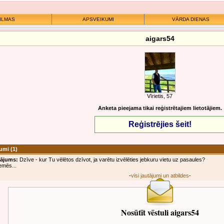
ILMAS
APSVEIKUMI
VĀRDA DIENAS
aigars54
Vīrietis, 57
Anketa pieejama tikai reģistrētajiem lietotājiem.
Reģistrējies šeit!
jumi
(1)
tājums:
Dzīve - kur Tu vēlētos dzīvot, ja varētu izvēlēties jebkuru vietu uz pasaules?
zemēs...
-
visi jautājumi un atbildes
-
Nosūtīt vēstuli aigars54