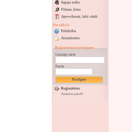
Sapņu tulks
Filmas, kino
Apsveikumi
, labi vārdi
Par oHo.lv
Palīdzība
Atsauksmes
Reģistrētiem lietotājiem
Lietotāja vārds
Parole
Reģistrēties
Aizmirsu paroli!