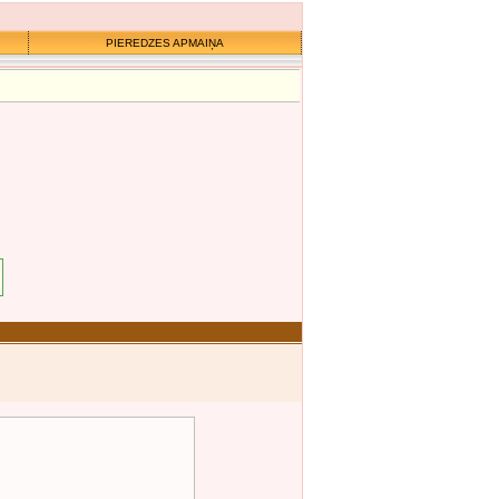
PIEREDZES APMAIŅA