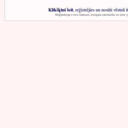
Klikšķini šeit
, reģistrējies un nosūti vēstuli t
Reģistrācija ir bez maksas, bezgala vienkārša un ātra :)