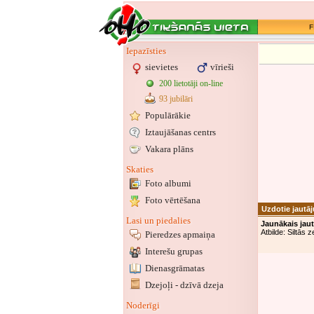
F
Iepazīsties
sievietes
vīrieši
200 lietotāji on-line
93 jubilāri
Populārākie
Iztaujāšanas centrs
Vakara plāns
Skaties
Foto albumi
Foto vērtēšana
Uzdotie jautā
Lasi un piedalies
Jaunākais jau
Atbilde: Siltās 
Pieredzes apmaiņa
Interešu grupas
Dienasgrāmatas
Dzejoļi - dzīvā dzeja
Noderīgi