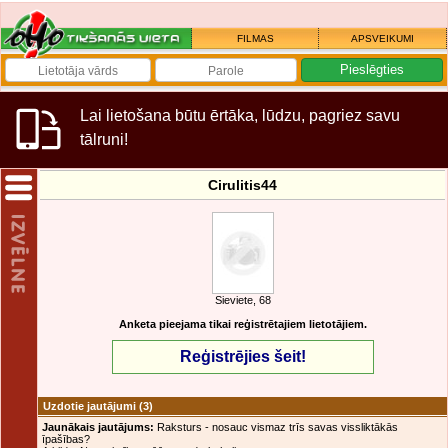
FILMAS
APSVEIKUMI
Lai lietošana būtu ērtāka, lūdzu, pagriez savu
tālruni!
Cirulitis44
Sieviete, 68
Anketa pieejama tikai reģistrētajiem lietotājiem.
Reģistrējies šeit!
Uzdotie jautājumi
(3)
Jaunākais jautājums:
Raksturs - nosauc vismaz trīs savas vissliktākās
īpašības?