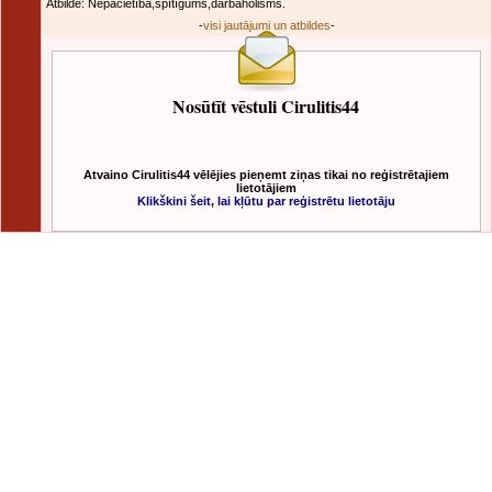
Atbilde: Nepacietība,spītīgums,darbaholisms.
-
visi jautājumi un atbildes
-
Nosūtīt vēstuli Cirulitis44
Atvaino Cirulitis44 vēlējies pieņemt ziņas tikai no reģistrētajiem
lietotājiem
Klikškini šeit, lai kļūtu par reģistrētu lietotāju