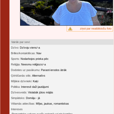
ziņot par neatbilstošu foto
Vairāk par sevi:
Dzīvo:
Dzīvoju viens/-a
Brilles/kontaktlēcas:
Nav
Sports:
Nodarbojos prieka pēc
Reliģija:
Neesmu reliģiozs/-a
Dodoties uz pasākumu:
Parasti ierodos ātrāk
Ģērbšanās stils:
Alternatīvs
Mīļākie dzīvnieki:
Kaķi
Politika:
Interesē daži jautājumi
Dzīvesveids:
Vislabāk jūtos mājās
Simpātisks:
Domāju - jā
Vēlamās attiecības:
Mīļas, jaukas, romantiskas
Intereses