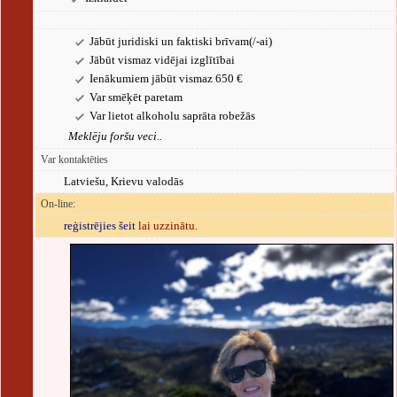
Jābūt juridiski un faktiski brīvam(/-ai)
Jābūt vismaz vidējai izglītībai
Ienākumiem jābūt vismaz 650 €
Var smēķēt paretam
Var lietot alkoholu saprāta robežās
Meklēju foršu veci..
Var kontaktēties
Latviešu, Krievu valodās
On-line:
reģistrējies šeit
lai uzzinātu.