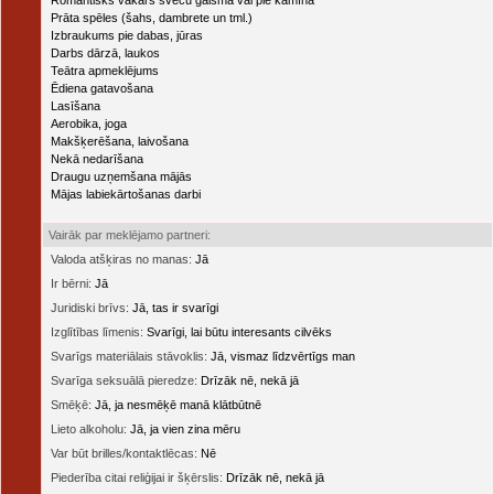
Romantisks vakars sveču gaismā vai pie kamīna
Prāta spēles (šahs, dambrete un tml.)
Izbraukums pie dabas, jūras
Darbs dārzā, laukos
Teātra apmeklējums
Ēdiena gatavošana
Lasīšana
Aerobika, joga
Makšķerēšana, laivošana
Nekā nedarīšana
Draugu uzņemšana mājās
Mājas labiekārtošanas darbi
Vairāk par meklējamo partneri:
Valoda atšķiras no manas:
Jā
Ir bērni:
Jā
Juridiski brīvs:
Jā, tas ir svarīgi
Izglītības līmenis:
Svarīgi, lai būtu interesants cilvēks
Svarīgs materiālais stāvoklis:
Jā, vismaz līdzvērtīgs man
Svarīga seksuālā pieredze:
Drīzāk nē, nekā jā
Smēķē:
Jā, ja nesmēķē manā klātbūtnē
Lieto alkoholu:
Jā, ja vien zina mēru
Var būt brilles/kontaktlēcas:
Nē
Piederība citai reliģijai ir šķērslis:
Drīzāk nē, nekā jā