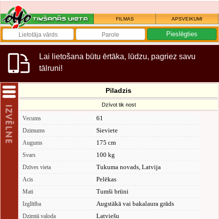
FILMAS
APSVEIKUMI
Lai lietošana būtu ērtāka, lūdzu, pagriez savu
tālruni!
Piladzis
Dzīvot tik nost
61
Vecums
Sieviete
Dzimums
175 cm
Augums
100 kg
Svars
Tukuma novads, Latvija
Dzīves vieta
Pelēkas
Acis
Tumši brūni
Mati
Augstākā vai bakalaura grāds
Izglītība
Latviešu
Dzimtā valoda