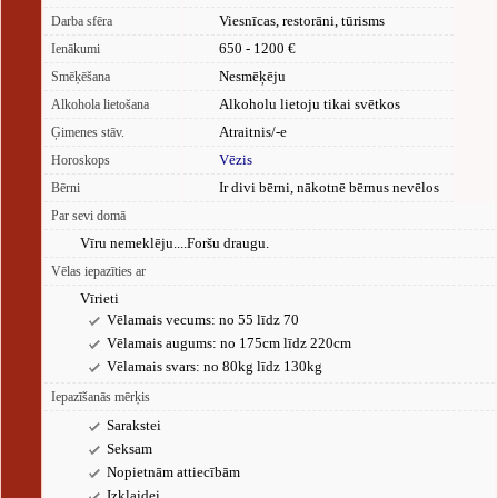
Viesnīcas, restorāni, tūrisms
Darba sfēra
650 - 1200 €
Ienākumi
Nesmēķēju
Smēķēšana
Alkoholu lietoju tikai svētkos
Alkohola lietošana
Atraitnis/-e
Ģimenes stāv.
Vēzis
Horoskops
Ir divi bērni, nākotnē bērnus nevēlos
Bērni
Par sevi domā
Vīru nemeklēju....Foršu draugu.
Vēlas iepazīties ar
Vīrieti
Vēlamais vecums: no 55 līdz 70
Vēlamais augums: no 175cm līdz 220cm
Vēlamais svars: no 80kg līdz 130kg
Iepazīšanās mērķis
Sarakstei
Seksam
Nopietnām attiecībām
Izklaidei