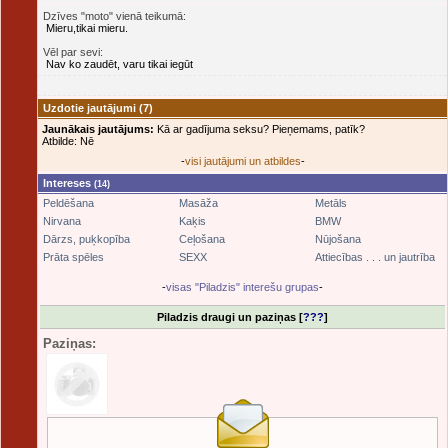
Dzīves "moto" vienā teikumā:
Mieru,tikai mieru.
Vēl par sevi:
Nav ko zaudēt, varu tikai iegūt
Uzdotie jautājumi
(7)
Jaunākais jautājums:
Kā ar gadījuma seksu? Pieņemams, patīk?
Atbilde: Nē
-
visi jautājumi un atbildes
-
Intereses
(14)
Peldēšana
Masāža
Metāls
Nirvana
Kaķis
BMW
Dārzs, puķkopība
Ceļošana
Nūjošana
Prāta spēles
SEXX
Attiecības . . . un jautrība
-
visas "Piladzis" interešu grupas
-
Piladzis draugi un paziņas [
???
]
Paziņas: