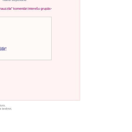
nauzzila" komentāri interešu grupās
-
ūlīt!
turu.
 ievērot.