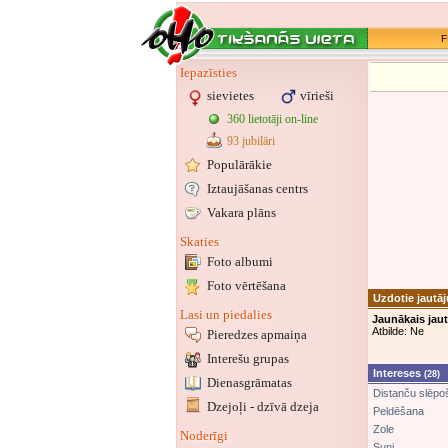
F
Iepazīsties
sievietes
vīrieši
360 lietotāji on-line
93 jubilāri
Populārākie
Iztaujāšanas centrs
Vakara plāns
Skaties
Foto albumi
Foto vērtēšana
Uzdotie jautā
Lasi un piedalies
Jaunākais jau
Atbilde: Ne
Pieredzes apmaiņa
Interešu grupas
Intereses
(28)
Dienasgrāmatas
Distanču slēpo
Dzejoļi - dzīvā dzeja
Peldēšana
Zole
Noderīgi
Suņi