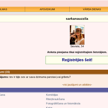
ILMAS
APSVEIKUMI
VĀRDA DIENAS
sarkanauzzila
Sieviete, 54
Anketa pieejama tikai reģistrētajiem lietotājiem.
Reģistrējies šeit!
jumi
(15)
tājums:
tev ir bijis sex ar sava dzimuma parstavi,vai gribetu?
-
visi jautājumi un atbildes
-
šana
Komēdijas
Riteņbraukšana
Fotogrāfēšana un fotomāksla
Kaķis