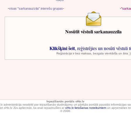
-
visas "sarkanauzzila" interešu grupas
-
-
"sarka
Nosūtīt vēstuli sarkanauzzila
Klikšķini šeit
, reģistrējies un nosūti vēstuli t
Reģistrācija ir bez maksas, bezgala vienkārša un ātra :)
Iepazīšanās portāls oHo.lv
lv administrācija neatbild par iepazīšanās sludinājumu un pārējās portālā paustās informācijas sa
ot oHo.lv Jūs apliecināt, ka esat iepazinušies ar
oHo.lv lietošanas noteikumiem
un apņematies tos
© 2000.