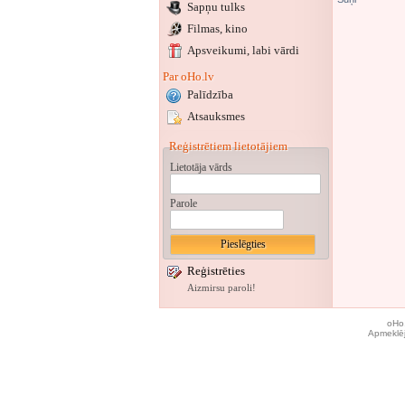
Sapņu tulks
Filmas, kino
Apsveikumi
, labi vārdi
Par oHo.lv
Palīdzība
Atsauksmes
Reģistrētiem lietotājiem
Lietotāja vārds
Parole
Reģistrēties
Aizmirsu paroli!
oHo.
Apmeklēj