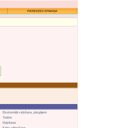
PIEREDZES APMAIŅA
Ekstremālā ceļošana, pārgājieni
Teātris
Dejošana
Kalnu slēpošana