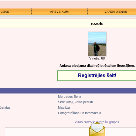
ILMAS
APSVEIKUMI
VĀRDA DIENAS
rozols
Vīrietis, 68
Anketa pieejama tikai reģistrētajiem lietotājiem.
Reģistrējies šeit!
Mercedes Benz
Skrituļotāji, velosipēdisti
eģendas
Masāža
Fotogrāfēšana un fotomāksla
-
visas "rozols" interešu grupas
-