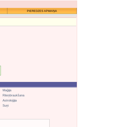
PIEREDZES APMAIŅA
Maģija
Riteņbraukšana
Astroloģija
Suņi