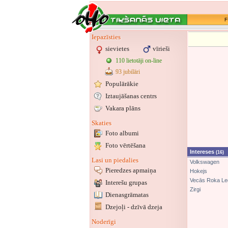
F
Iepazīsties
sievietes
vīrieši
110 lietotāji on-line
93 jubilāri
Populārākie
Iztaujāšanas centrs
Vakara plāns
Skaties
Foto albumi
Foto vērtēšana
Intereses
(16)
Lasi un piedalies
Volkswagen
Pieredzes apmaiņa
Hokejs
Vecās Roka L
Interešu grupas
Zirgi
Dienasgrāmatas
Dzejoļi - dzīvā dzeja
Noderīgi