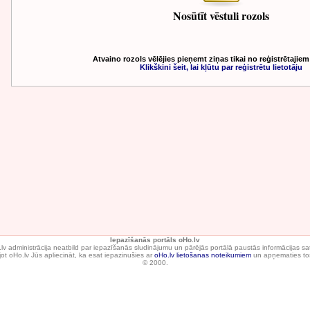
Nosūtīt vēstuli rozols
Atvaino rozols vēlējies pieņemt ziņas tikai no reģistrētajiem
Klikškini šeit, lai kļūtu par reģistrētu lietotāju
Iepazīšanās portāls oHo.lv
lv administrācija neatbild par iepazīšanās sludinājumu un pārējās portālā paustās informācijas sa
ot oHo.lv Jūs apliecināt, ka esat iepazinušies ar
oHo.lv lietošanas noteikumiem
un apņematies tos
© 2000.