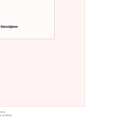
 lietotājiem
turu.
 ievērot.