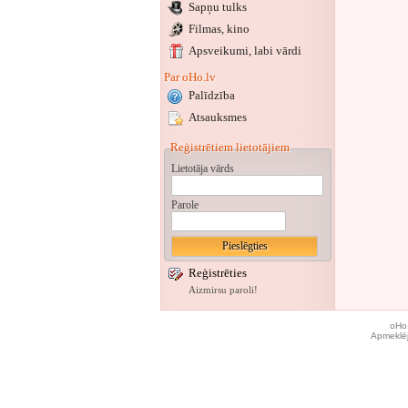
Sapņu tulks
Filmas, kino
Apsveikumi
, labi vārdi
Par oHo.lv
Palīdzība
Atsauksmes
Reģistrētiem lietotājiem
Lietotāja vārds
Parole
Reģistrēties
Aizmirsu paroli!
oHo.
Apmeklēj