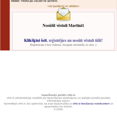
Atbilde: Piedot jau var,bet ne aizmirst.
-
visi jautājumi un atbildes
-
Nosūtīt vēstuli Martini1
Klikšķini šeit
, reģistrējies un nosūti vēstuli tūlīt!
Reģistrācija ir bez maksas, bezgala vienkārša un ātra :)
Iepazīšanās portāls oHo.lv
oHo.lv administrācija neatbild par iepazīšanās sludinājumu un pārējās portālā paustās
informācijas saturu.
Apmeklējot oHo.lv Jūs apliecināt, ka esat iepazinušies ar
oHo.lv lietošanas noteikumiem
un
apņematies tos ievērot.
© 2000.