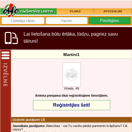
FILMAS
APSVEIKUMI
Lai lietošana būtu ērtāka, lūdzu, pagriez savu
tālruni!
Martini1
Vīrietis, 49
Anketa pieejama tikai reģistrētajiem lietotājiem.
Reģistrējies šeit!
Uzdotie jautājumi
(3)
Jaunākais jautājums:
Attiecības - vai Tu varētu piedot partnerim krāpšanu? Cik
reizes?