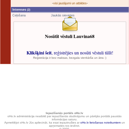
-
visi jautājumi un atbildes
-
Intereses
(2)
Ceļošana
Jaukās sievietes
Nosūtīt vēstuli Lauvina68
Klikšķini šeit
, reģistrējies un nosūti vēstuli tūlīt!
Reģistrācija ir bez maksas, bezgala vienkārša un ātra :)
Iepazīšanās portāls oHo.lv
oHo.lv administrācija neatbild par iepazīšanās sludinājumu un pārējās portālā paustās
informācijas saturu.
Apmeklējot oHo.lv Jūs apliecināt, ka esat iepazinušies ar
oHo.lv lietošanas noteikumiem
un
apņematies tos ievērot.
© 2000.