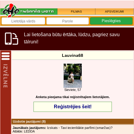
FILMAS
APSVEIKUMI
Lai lietošana būtu ērtāka, lūdzu, pagriez savu
tālruni!
Lauvina68
Sieviete, 57
Anketa pieejama tikai reģistrētajiem lietotājiem.
Reģistrējies šeit!
Uzdotie jautājumi
(8)
Jaunākais jautājums:
Izskats - Tavi iecienītākie parfīmi (smaržas)?
Atbilde: LEDDA