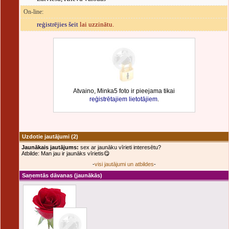
On-line:
reģistrējies šeit
lai uzzinātu.
Atvaino, Minka5 foto ir pieejama tikai
reģistrētajiem lietotājiem
.
Uzdotie jautājumi
(2)
Jaunākais jautājums:
sex ar jaunāku vīrieti interesētu?
Atbilde: Man jau ir jaunāks vīrietis😋
-
visi jautājumi un atbildes
-
Saņemtās dāvanas
(jaunākās)