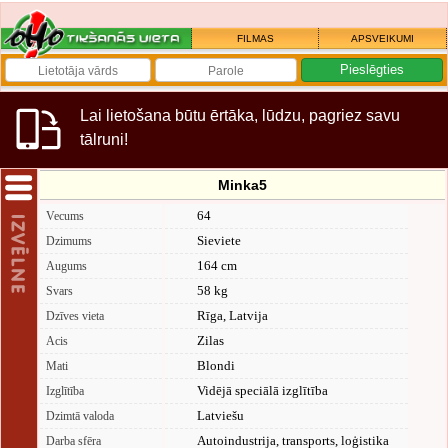
FILMAS
APSVEIKUMI
Lai lietošana būtu ērtāka, lūdzu, pagriez savu
tālruni!
Minka5
64
Vecums
Sieviete
Dzimums
164 cm
Augums
58 kg
Svars
Rīga, Latvija
Dzīves vieta
Zilas
Acis
Blondi
Mati
Vidējā speciālā izglītība
Izglītība
Latviešu
Dzimtā valoda
Autoindustrija, transports, loģistika
Darba sfēra