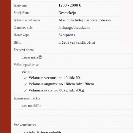
1200 - 2000 €
Ienākumi
Nesmēķēju
Smēķēšana
Alkoholu lietoju saprāta robežās
Alkohola lietošana
Ir draugs/draudzene
Ģimenes stāv.
Skorpions
Horoskops
Ir četri vai vairāk bērni
Bērni
Par sevi domā
Esmu mīļa😊
Vēlas iepazīties ar
Vīrieti
Vēlamais vecums: no 40 līdz 60
Vēlamais augums: no 180cm līdz 190cm
Vēlamais svars: no 80kg līdz 90kg
Iepazīšanās mērķis
nav norādīts
Var kontaktēties
Latviešu, Krievu valodās