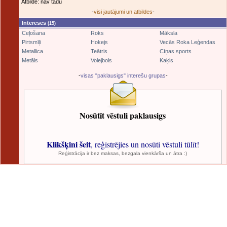
Atbilde: nav tādu
-
visi jautājumi un atbildes
-
Intereses
(15)
Ceļošana
Roks
Māksla
Pirtsmīļi
Hokejs
Vecās Roka Leģendas
Metallica
Teātris
Cīņas sports
Metāls
Volejbols
Kaķis
-
visas "paklausigs" interešu grupas
-
Nosūtīt vēstuli paklausigs
Klikšķini šeit
, reģistrējies un nosūti vēstuli tūlīt!
Reģistrācija ir bez maksas, bezgala vienkārša un ātra :)