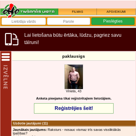
FILMAS
APSVEIKUMI
Lai lietošana būtu ērtāka, lūdzu, pagriez savu
tālruni!
paklausigs
Vīrietis, 43
Anketa pieejama tikai reģistrētajiem lietotājiem.
Reģistrējies šeit!
Uzdotie jautājumi
(11)
Jaunākais jautājums:
Raksturs - nosauc vismaz trīs savas vissliktākās
īpašības?