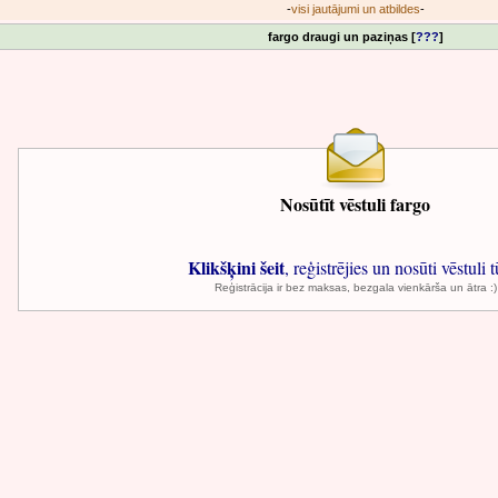
-
visi jautājumi un atbildes
-
fargo draugi un paziņas [
???
]
Nosūtīt vēstuli fargo
Klikšķini šeit
, reģistrējies un nosūti vēstuli t
Reģistrācija ir bez maksas, bezgala vienkārša un ātra :)