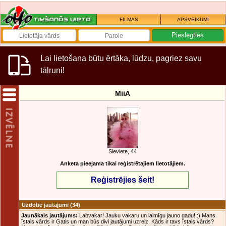
FILMAS
APSVEIKUMI
Lai lietošana būtu ērtāka, lūdzu, pagriez savu
tālruni!
MiiA
Sieviete, 44
Anketa pieejama tikai reģistrētajiem lietotājiem.
Reģistrējies šeit!
Uzdotie jautājumi
(34)
Jaunākais jautājums:
Labvakar! Jauku vakaru un laimīgu jauno gadu! :) Mans
īstais vārds ir Gatis un man būs divi jautājumi uzreiz. Kāds ir tavs īstais vārds?