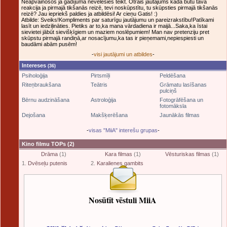
Neapvainošos ja gadījumā nevēlēsies teikt. Otrais jautājums kāda būtu tava
reakcija ja pirmajā tikšanās reizē, tevi noskūpstītu, tu skūpsties pirmajā tikšanās
reizē? Jau iepriekš paldies ja atbildēsi! Ar cieņu Gatis! :)
Atbilde: Sveiks!Kompliments par saturīgu jautājumu un pareizrakstību!Patīkami
lasīt un iedziļināties. Pietiks ar to,ka mana vārdadiena ir maijā...Saka,ka īstai
sievietei jābūt sievišķīgiem un maziem noslēpumiem! Man nav pretenziju pret
skūpstu pirmajā randiņā,ar nosacījumu,ka tas ir pieņemami,nepiespiesti un
baudāmi abām pusēm!
-
visi jautājumi un atbildes
-
Intereses
(36)
Psiholoģija
Pirtsmīļi
Peldēšana
Riteņbraukšana
Teātris
Grāmatu lasīšanas
pulciņš
Bērnu audzināšana
Astroloģija
Fotogrāfēšana un
fotomāksla
Dejošana
Makšķerēšana
Jaunākās filmas
-
visas "MiiA" interešu grupas
-
Kino filmu TOPs
(2)
Drāma
(1)
Kara filmas
(1)
Vēsturiskas filmas
(1)
1.
Dvēseļu putenis
2.
Karalienes gambits
Nosūtīt vēstuli MiiA