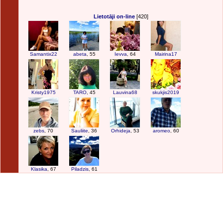
Lietotāji on-line
[420]
Samantix22
abeta
, 55
Ievva
, 64
Mairina17
Kristy1975
TARO
, 45
Lauvina68
skukjis2019
zebs
, 70
Sauliite
, 36
Orhideja
, 53
aromeo
, 60
Klasika
, 67
Piladzis
, 61