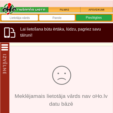
FILMAS
APSVEIKUMI
Lai lietošana būtu ērtāka, lūdzu, pagriez savu
tālruni!
Meklējamais lietotāja vārds nav oHo.lv
datu bāzē