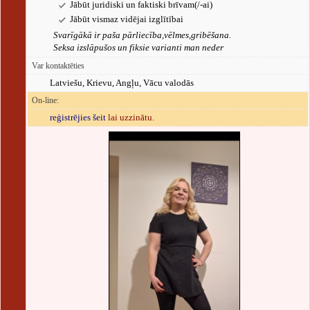
Jābūt juridiski un faktiski brīvam(/-ai)
Jābūt vismaz vidējai izglītībai
Svarīgākā ir paša pārliecība,vēlmes,gribēšana.
Seksa izslāpušos un fiksie varianti man neder
Var kontaktēties
Latviešu, Krievu, Angļu, Vācu valodās
On-line:
reģistrējies šeit
lai uzzinātu.