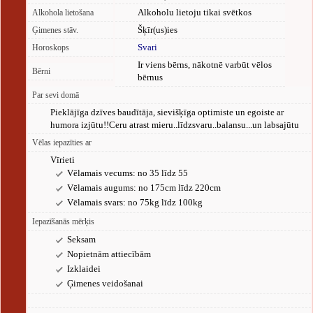
Alkoholu lietoju tikai svētkos
Alkohola lietošana
Šķīr(us)ies
Ģimenes stāv.
Svari
Horoskops
Ir viens bērns, nākotnē varbūt vēlos
Bērni
bērnus
Par sevi domā
Pieklājīga dzīves baudītāja, sievišķīga optimiste un egoiste ar
humora izjūtu!!Ceru atrast mieru..līdzsvaru..balansu...un labsajūtu
Vēlas iepazīties ar
Vīrieti
Vēlamais vecums: no 35 līdz 55
Vēlamais augums: no 175cm līdz 220cm
Vēlamais svars: no 75kg līdz 100kg
Iepazīšanās mērķis
Seksam
Nopietnām attiecībām
Izklaidei
Ģimenes veidošanai