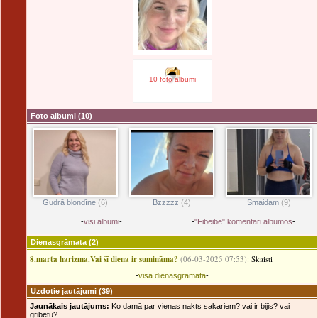
10 foto albumi
Foto albumi
(10)
Smaidam
(9)
Gudrā blondīne
(6)
Bzzzzz
(4)
-
visi albumi
-
-
"Fibeibe" komentāri albumos
-
Dienasgrāmata
(2)
8.marta harizma.Vai šī diena ir sumināma?
(06-03-2025 07:53):
Skaisti
-
visa dienasgrāmata
-
Uzdotie jautājumi
(39)
Jaunākais jautājums:
Ko damā par vienas nakts sakariem? vai ir bijis? vai
gribētu?