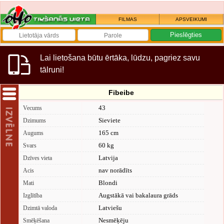
FILMAS
APSVEIKUMI
Lai lietošana būtu ērtāka, lūdzu, pagriez savu
tālruni!
Fibeibe
43
Vecums
Sieviete
Dzimums
165 cm
Augums
60 kg
Svars
Latvija
Dzīves vieta
nav norādīts
Acis
Blondi
Mati
Augstākā vai bakalaura grāds
Izglītība
Latviešu
Dzimtā valoda
Nesmēķēju
Smēķēšana