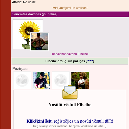
Atbilde: Nē un nē
-
visi jautājumi un atbildes
-
Saņemtās dāvanas
(jaunākās)
-
uzdāvināt dāvanu Fibeibe
-
Fibeibe draugi un paziņas [
???
]
Paziņas:
Nosūtīt vēstuli Fibeibe
Klikšķini šeit
, reģistrējies un nosūti vēstuli tūlīt!
Reģistrācija ir bez maksas, bezgala vienkārša un ātra :)