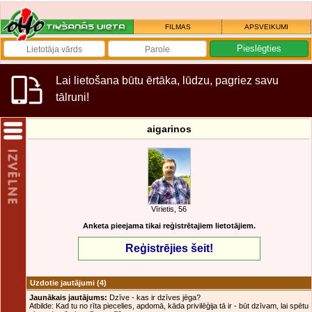
FILMAS
APSVEIKUMI
Lai lietošana būtu ērtāka, lūdzu, pagriez savu
tālruni!
aigarinos
Vīrietis, 56
Anketa pieejama tikai reģistrētajiem lietotājiem.
Reģistrējies šeit!
Uzdotie jautājumi
(4)
Jaunākais jautājums:
Dzīve - kas ir dzīves jēga?
Atbilde: Kad tu no rīta piecelies, apdomā, kāda privilēģija tā ir - būt dzīvam, lai spētu