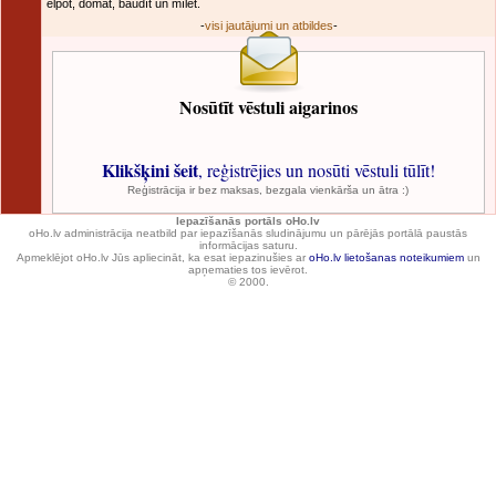
elpot, domāt, baudīt un mīlēt.
-
visi jautājumi un atbildes
-
Nosūtīt vēstuli aigarinos
Klikšķini šeit
, reģistrējies un nosūti vēstuli tūlīt!
Reģistrācija ir bez maksas, bezgala vienkārša un ātra :)
Iepazīšanās portāls oHo.lv
oHo.lv administrācija neatbild par iepazīšanās sludinājumu un pārējās portālā paustās
informācijas saturu.
Apmeklējot oHo.lv Jūs apliecināt, ka esat iepazinušies ar
oHo.lv lietošanas noteikumiem
un
apņematies tos ievērot.
© 2000.