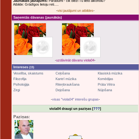
Jaunākais jautājums:
Paradumi - cik bieži Tu lieto alkoholu?
Atbilde: Grādīgos lietoju reti.....
-
visi jautājumi un atbildes
-
Saņemtās dāvanas
(jaunākās)
-
uzdāvināt dāvanu viola04
-
Intereses
(15)
Veselība, skaistums
Ceļošana
Klasiskā mūzika
Filozofija
Kantrī mūzika
Komēdijas
Psiholoģija
Riteņbraukšana
Prāta Vētra
Zirgi
Dejošana
Nūjošana
-
visas "viola04" interešu grupas
-
viola04 draugi un paziņas [
???
]
Paziņas: