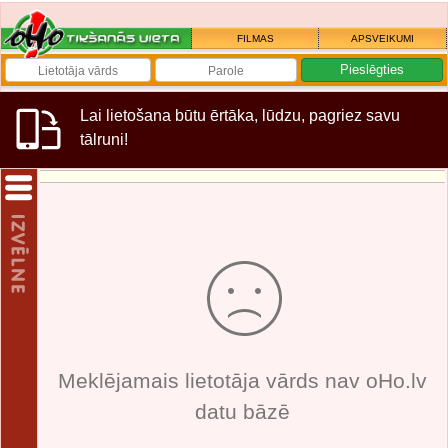
FILMAS
APSVEIKUMI
Lai lietošana būtu ērtāka, lūdzu, pagriez savu
tālruni!
Meklējamais lietotāja vārds nav oHo.lv
datu bāzē