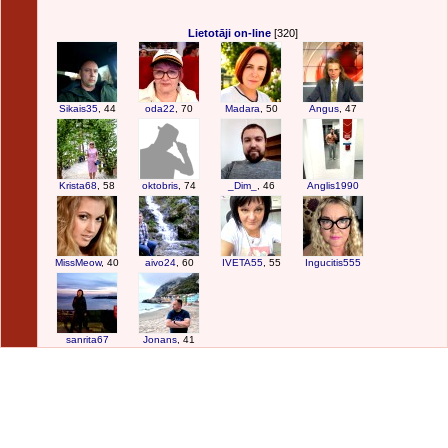
Lietotāji on-line
[320]
Sikais35
, 44
oda22
, 70
Madara
, 50
Angus
, 47
Krista68
, 58
oktobris
, 74
_Dim_
, 46
Anglis1990
MissMeow
, 40
aivo24
, 60
IVETA55
, 55
Ingucitis555
sanrita67
Jonans
, 41