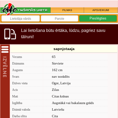
FILMAS
APSVEIKUMI
Lai lietošana būtu ērtāka, lūdzu, pagriez savu
tālruni!
sapnjotaaja
65
Vecums
Sieviete
Dzimums
162 cm
Augums
nav norādīts
Svars
Ogre, Latvija
Dzīves vieta
Zilas
Acis
Citas krāsas
Mati
Augstākā vai bakalaura grāds
Izglītība
Latviešu
Dzimtā valoda
Cita
Darba sfēra