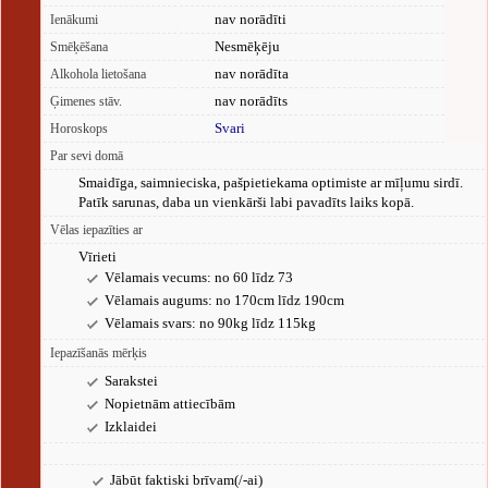
nav norādīti
Ienākumi
Nesmēķēju
Smēķēšana
nav norādīta
Alkohola lietošana
nav norādīts
Ģimenes stāv.
Svari
Horoskops
Par sevi domā
Smaidīga, saimnieciska, pašpietiekama optimiste ar mīļumu sirdī.
Patīk sarunas, daba un vienkārši labi pavadīts laiks kopā.
Vēlas iepazīties ar
Vīrieti
Vēlamais vecums: no 60 līdz 73
Vēlamais augums: no 170cm līdz 190cm
Vēlamais svars: no 90kg līdz 115kg
Iepazīšanās mērķis
Sarakstei
Nopietnām attiecībām
Izklaidei
Jābūt faktiski brīvam(/-ai)