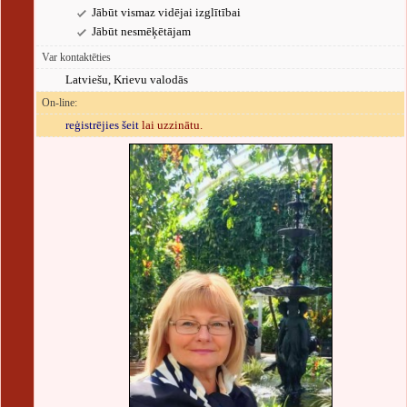
Jābūt vismaz vidējai izglītībai
Jābūt nesmēķētājam
Var kontaktēties
Latviešu, Krievu valodās
On-line:
reģistrējies šeit
lai uzzinātu.