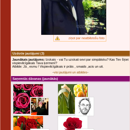
ziņot par neatbilstošu foto
Uzdotie jautājumi
(3)
Jaunākais jautājums:
Izskats - vai Tu uzskati sevi par simpātisku? Kas Tev šķiet
vispievilcīgākais Tava ķermenī?
Atbilde: Jā , esmu ! Vispievilcīgākais ir prāts , smaids ,acis un utt.
-
visi jautājumi un atbildes
-
Saņemtās dāvanas
(jaunākās)