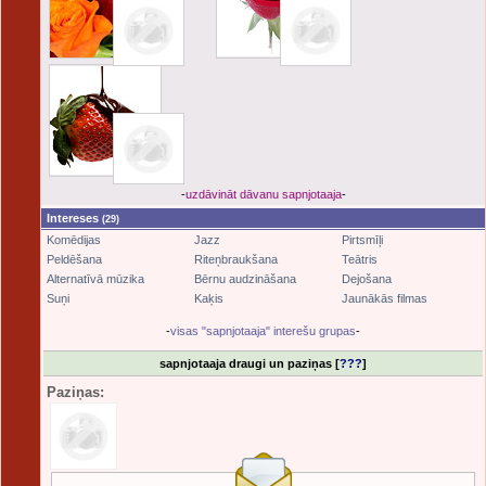
-
uzdāvināt dāvanu sapnjotaaja
-
Intereses
(29)
Komēdijas
Jazz
Pirtsmīļi
Peldēšana
Riteņbraukšana
Teātris
Alternatīvā mūzika
Bērnu audzināšana
Dejošana
Suņi
Kaķis
Jaunākās filmas
-
visas "sapnjotaaja" interešu grupas
-
sapnjotaaja draugi un paziņas [
???
]
Paziņas: