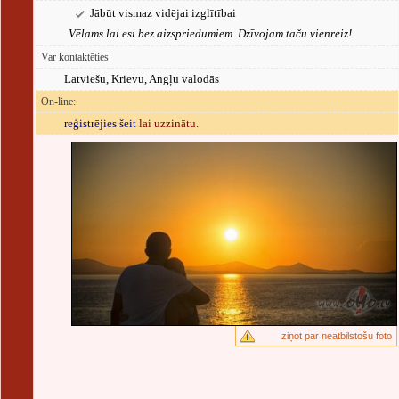
Jābūt vismaz vidējai izglītībai
Vēlams lai esi bez aizspriedumiem. Dzīvojam taču vienreiz!
Var kontaktēties
Latviešu, Krievu, Angļu valodās
On-line:
reģistrējies šeit
lai uzzinātu.
ziņot par neatbilstošu foto