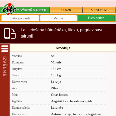
FILMAS
APSVEIKUMI
Lai lietošana būtu ērtāka, lūdzu, pagriez savu
tālruni!
Krosbijs
56
Vecums
Vīrietis
Dzimums
184 cm
Augums
105 kg
Svars
Latvija
Dzīves vieta
Zilas
Acis
Citas krāsas
Mati
Augstākā vai bakalaura grāds
Izglītība
Latviešu
Dzimtā valoda
Autoindustrija, transports, loģistika
Darba sfēra