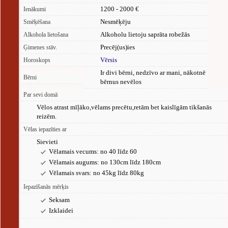
1200 - 2000 €
Ienākumi
Nesmēķēju
Smēķēšana
Alkoholu lietoju saprāta robežās
Alkohola lietošana
Precēj(us)ies
Ģimenes stāv.
Vērsis
Horoskops
Ir divi bērni, nedzīvo ar mani, nākotnē
Bērni
bērnus nevēlos
Par sevi domā
Vēlos atrast mīļāko,vēlams precētu,retām bet kaislīgām tikšanās
reizēm.
Vēlas iepazīties ar
Sievieti
Vēlamais vecums: no 40 līdz 60
Vēlamais augums: no 130cm līdz 180cm
Vēlamais svars: no 45kg līdz 80kg
Iepazīšanās mērķis
Seksam
Izklaidei