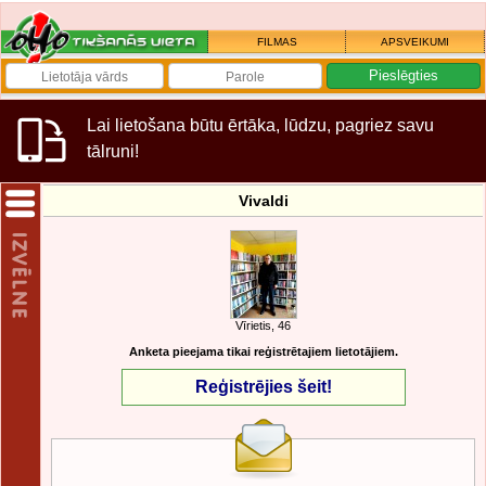
FILMAS
APSVEIKUMI
Lai lietošana būtu ērtāka, lūdzu, pagriez savu
tālruni!
Vivaldi
Vīrietis, 46
Anketa pieejama tikai reģistrētajiem lietotājiem.
Reģistrējies šeit!