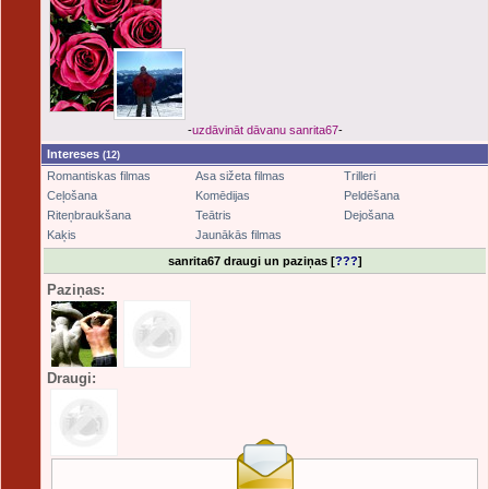
-
uzdāvināt dāvanu sanrita67
-
Intereses
(12)
Romantiskas filmas
Asa sižeta filmas
Trilleri
Ceļošana
Komēdijas
Peldēšana
Riteņbraukšana
Teātris
Dejošana
Kaķis
Jaunākās filmas
sanrita67 draugi un paziņas [
???
]
Paziņas:
Draugi: