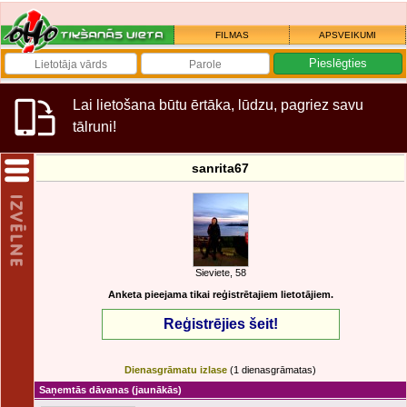
FILMAS
APSVEIKUMI
Lai lietošana būtu ērtāka, lūdzu, pagriez savu
tālruni!
sanrita67
Sieviete, 58
Anketa pieejama tikai reģistrētajiem lietotājiem.
Reģistrējies šeit!
Dienasgrāmatu izlase
(1 dienasgrāmatas)
Saņemtās dāvanas
(jaunākās)