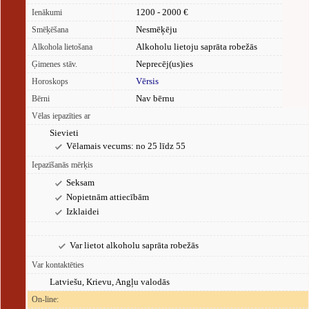
1200 - 2000 €
Ienākumi
Nesmēķēju
Smēķēšana
Alkoholu lietoju saprāta robežās
Alkohola lietošana
Neprecēj(us)ies
Ģimenes stāv.
Vērsis
Horoskops
Nav bērnu
Bērni
Vēlas iepazīties ar
Sievieti
Vēlamais vecums: no 25 līdz 55
Iepazīšanās mērķis
Seksam
Nopietnām attiecībām
Izklaidei
Var lietot alkoholu saprāta robežās
Var kontaktēties
Latviešu, Krievu, Angļu valodās
On-line: