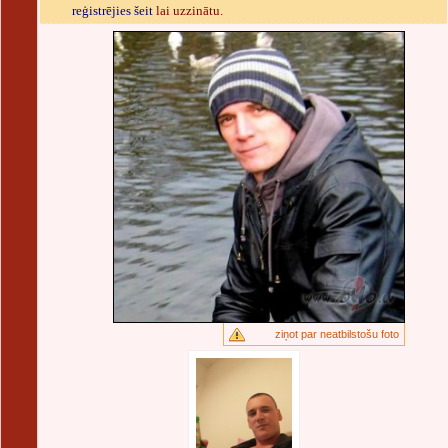
reģistrējies šeit
lai uzzinātu.
ziņot par neatbilstošu foto