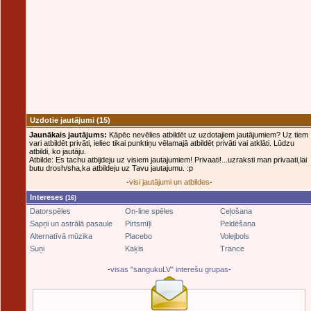
Uzdotie jautājumi
(15)
Jaunākais jautājums:
Kāpēc nevēlies atbildēt uz uzdotajiem jautājumiem? Uz tiem
vari atbildēt privāti, ieliec tikai punktiņu vēlamajā atbildēt privāti vai atklāti. Lūdzu
atbildi, ko jautāju.
Atbilde: Es tachu atbijdeju uz visiem jautajumiem! Privaati!...uzraksti man privaati,lai
butu drosh/sha,ka atbildeju uz Tavu jautajumu. :p
-
visi jautājumi un atbildes
-
Intereses
(16)
Datorspēles
On-line spēles
Ceļošana
Sapņi un astrālā pasaule
Pirtsmīļi
Peldēšana
Alternatīvā mūzika
Placebo
Volejbols
Suņi
Kaķis
Trance
-
visas "sangukuLV" interešu grupas
-