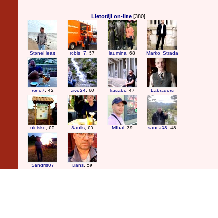
Lietotāji on-line
[380]
StoneHeart
robis_7
, 57
laumina
, 68
Marko_Strada
reno7
, 42
aivo24
, 60
kasabc
, 47
Labradors
uldisko
, 65
Saulis
, 60
MIhal
, 39
sanca33
, 48
Sandris07
Dans
, 59