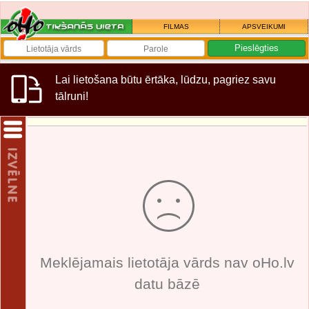
FILMAS
APSVEIKUMI
Lai lietošana būtu ērtāka, lūdzu, pagriez savu
tālruni!
Meklējamais lietotāja vārds nav oHo.lv
datu bāzē