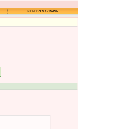
PIEREDZES APMAIŅA