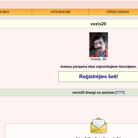
ILMAS
APSVEIKUMI
VĀRDA DIENAS
vezis20
Vīrietis, 69
Anketa pieejama tikai reģistrētajiem lietotājiem.
Reģistrējies šeit!
vezis20 draugi un paziņas [
???
]