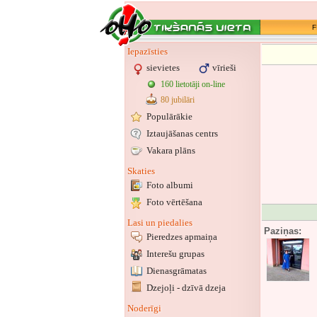
F
Iepazīsties
sievietes
vīrieši
160 lietotāji on-line
80 jubilāri
Populārākie
Iztaujāšanas centrs
Vakara plāns
Skaties
Foto albumi
Foto vērtēšana
Lasi un piedalies
Paziņas:
Pieredzes apmaiņa
Interešu grupas
Dienasgrāmatas
Dzejoļi - dzīvā dzeja
Noderīgi