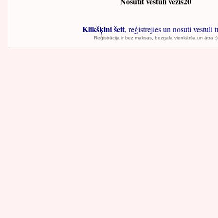
Nosūtīt vēstuli vezis20
Klikšķini šeit
, reģistrējies un nosūti vēstuli t
Reģistrācija ir bez maksas, bezgala vienkārša un ātra :)