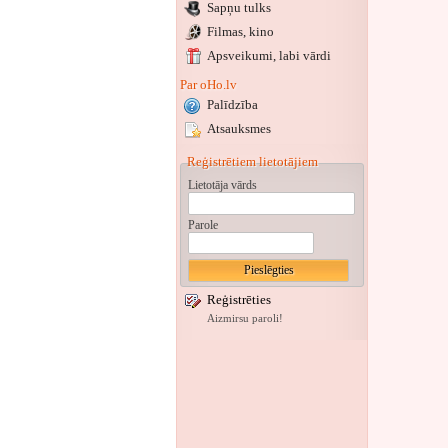
Sapņu tulks
Filmas, kino
Apsveikumi
, labi vārdi
Par oHo.lv
Palīdzība
Atsauksmes
Reģistrētiem lietotājiem
Lietotāja vārds
Parole
Reģistrēties
Aizmirsu paroli!