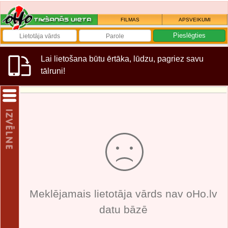
FILMAS
APSVEIKUMI
Lai lietošana būtu ērtāka, lūdzu, pagriez savu
tālruni!
Meklējamais lietotāja vārds nav oHo.lv
datu bāzē