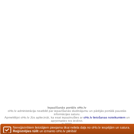
Iepazīšanās portāls oHo.lv
oHo.lv administrācija neatbild par iepazīšanās sludinājumu un pārējās portālā paustās
informācijas saturu.
Apmeklējot oHo.lv Jūs apliecināt, ka esat iepazinušies ar
oHo.lv lietošanas noteikumiem
un
apņematies tos ievērot.
© 2000.
Nereģistrētiem lietotājiem pieejama tikai neliela daļa no oHo.lv iespējām un satura.
Reģistrējies tūlīt
un izmanto oHo.lv pilnībā!