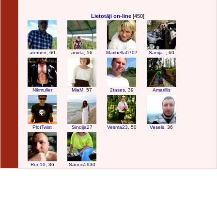
Lietotāji on-line
[450]
aromeo
, 60
anida
, 56
Maribella0707
Sanija_
, 60
Nikmuller
MiaM
, 57
2tases
, 39
Amarillis
PlotTwist
Sindija27
Vesma23
, 50
Vesels
, 36
Ron10
, 36
Sancis5930