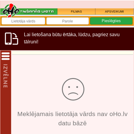
FILMAS
APSVEIKUMI
Lai lietošana būtu ērtāka, lūdzu, pagriez savu
tālruni!
Meklējamais lietotāja vārds nav oHo.lv
datu bāzē