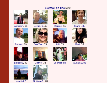
Lietotāji on-line
[370]
aimisain
, 64
Bergs76
, 49
Roziiite
, 60
Starp_citu
2tases
, 39
DeeTee
, 55
billi
, 55
Mimi
, 54
Liene82
, 43
Gatho
, 36
vecmebele
jaukais1983
sanrita67
Optimus5
, 48