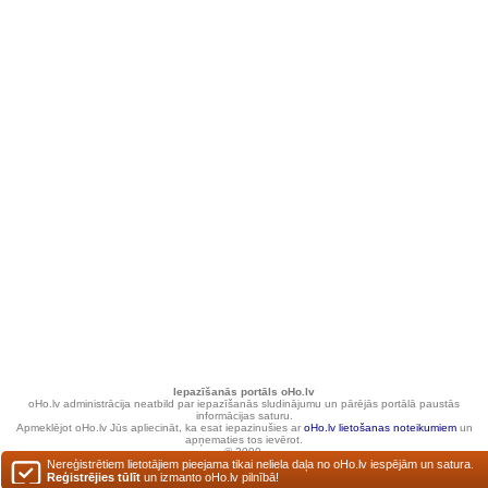
Iepazīšanās portāls oHo.lv
oHo.lv administrācija neatbild par iepazīšanās sludinājumu un pārējās portālā paustās
informācijas saturu.
Apmeklējot oHo.lv Jūs apliecināt, ka esat iepazinušies ar
oHo.lv lietošanas noteikumiem
un
apņematies tos ievērot.
© 2000.
Nereģistrētiem lietotājiem pieejama tikai neliela daļa no oHo.lv iespējām un satura.
Reģistrējies tūlīt
un izmanto oHo.lv pilnībā!