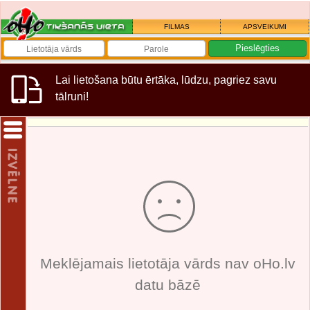
FILMAS
APSVEIKUMI
Lai lietošana būtu ērtāka, lūdzu, pagriez savu
tālruni!
Meklējamais lietotāja vārds nav oHo.lv
datu bāzē