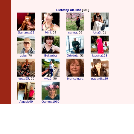
Lietotāji on-line
[340]
Samantix22
Mimi
, 54
santra
, 59
Una3
, 51
zebs
, 70
Bellatrixa
Orhideja
, 53
lapsina123
Ivetta55
, 55
viva9
, 56
brenceinara
papardite26
Aigucis69
Gamma1969