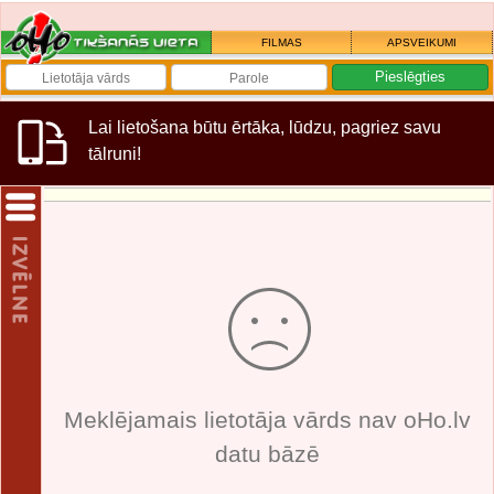
FILMAS
APSVEIKUMI
Lai lietošana būtu ērtāka, lūdzu, pagriez savu
tālruni!
Meklējamais lietotāja vārds nav oHo.lv
datu bāzē