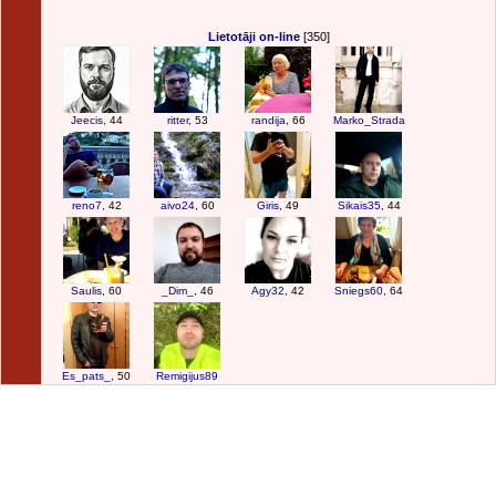
Lietotāji on-line
[350]
Jeecis
, 44
ritter
, 53
randija
, 66
Marko_Strada
reno7
, 42
aivo24
, 60
Giris
, 49
Sikais35
, 44
Saulis
, 60
_Dim_
, 46
Agy32
, 42
Sniegs60
, 64
Es_pats_
, 50
Remigijus89