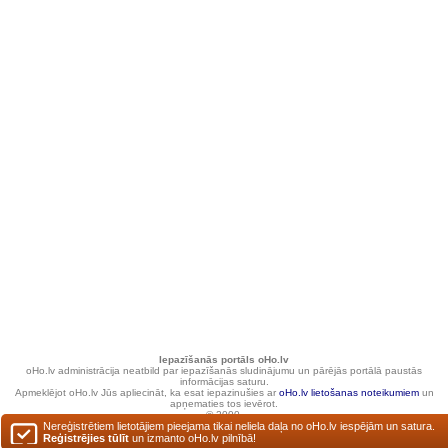
Iepazīšanās portāls oHo.lv
oHo.lv administrācija neatbild par iepazīšanās sludinājumu un pārējās portālā paustās
informācijas saturu.
Apmeklējot oHo.lv Jūs apliecināt, ka esat iepazinušies ar
oHo.lv lietošanas noteikumiem
un
apņematies tos ievērot.
© 2000.
Nereģistrētiem lietotājiem pieejama tikai neliela daļa no oHo.lv iespējām un satura.
Reģistrējies tūlīt
un izmanto oHo.lv pilnībā!