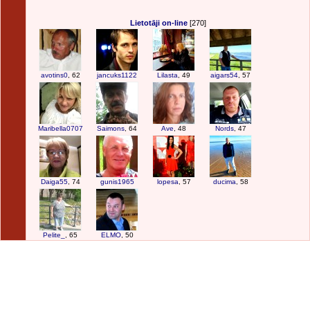
Lietotāji on-line
[270]
avotins0
, 62
jancuks1122
Lilasta
, 49
aigars54
, 57
Maribella0707
Saimons
, 64
Ave
, 48
Nords
, 47
Daiga55
, 74
gunis1965
lopesa
, 57
ducima
, 58
Pelite_
, 65
ELMO
, 50