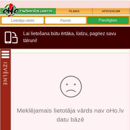
FILMAS
APSVEIKUMI
Lai lietošana būtu ērtāka, lūdzu, pagriez savu
tālruni!
Meklējamais lietotāja vārds nav oHo.lv
datu bāzē