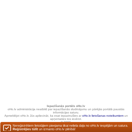
Iepazīšanās portāls oHo.lv
oHo.lv administrācija neatbild par iepazīšanās sludinājumu un pārējās portālā paustās
informācijas saturu.
Apmeklējot oHo.lv Jūs apliecināt, ka esat iepazinušies ar
oHo.lv lietošanas noteikumiem
un
apņematies tos ievērot.
© 2000.
Nereģistrētiem lietotājiem pieejama tikai neliela daļa no oHo.lv iespējām un satura.
Reģistrējies tūlīt
un izmanto oHo.lv pilnībā!