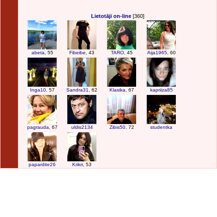
Lietotāji on-line
[360]
abeta
, 55
Fibeibe
, 43
TARO
, 45
Aija1965
, 60
Inga10
, 57
Sandra31
, 62
Klasika
, 67
kapriiza85
pagrauda
, 67
uldis2134
Zibis50
, 72
studentka
papardite26
Krikri
, 53