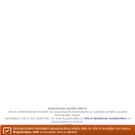
Iepazīšanās portāls oHo.lv
oHo.lv administrācija neatbild par iepazīšanās sludinājumu un pārējās portālā paustās
informācijas saturu.
Apmeklējot oHo.lv Jūs apliecināt, ka esat iepazinušies ar
oHo.lv lietošanas noteikumiem
un
apņematies tos ievērot.
© 2000.
Nereģistrētiem lietotājiem pieejama tikai neliela daļa no oHo.lv iespējām un satura.
Reģistrējies tūlīt
un izmanto oHo.lv pilnībā!