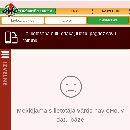
FILMAS
APSVEIKUMI
Lai lietošana būtu ērtāka, lūdzu, pagriez savu
tālruni!
Meklējamais lietotāja vārds nav oHo.lv
datu bāzē