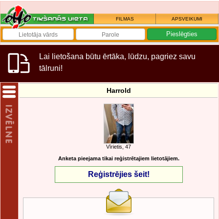
FILMAS
APSVEIKUMI
Lai lietošana būtu ērtāka, lūdzu, pagriez savu
tālruni!
Harrold
Vīrietis, 47
Anketa pieejama tikai reģistrētajiem lietotājiem.
Reģistrējies šeit!