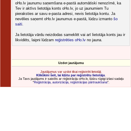
oHo.lv jaunumu saņemšana e-pastā automātiski nenozīmē, ka
Tev ir aktīvs lietotāja konts oHo.lv, jo uz jaunumiem Tu
pieraksties ar savu e-pasta adresi, nevis lietotāja kontu. Ja
nevēlies saņemt oHo.lv jaunumus e-pastā, lūdzu izmanto
šo
saiti
.
Ja lietotāja vārdu neizdodas sameklēt vai arī lietotāja konts jau ir
likvidēts, laipni lūdzam
reģistrēties oHo.lv
no jauna.
Uzdot jautājumu
Jautājumus var uzdot tikai reģistrēti lietotāji.
Klikškini šeit, lai kļūtu par reģistrētu lietotāju
.
Ja Tavs jautājums ir saistīts ar reģistrāciju oHo.lv, lūdzu rūpigi izlasi sadaļu
"
Reģistrācija, autorizācija, reģistrācijas pārtraukšana
".