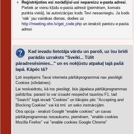
Reģistrējoties esi norādījis/-usi nepareizu e-pasta adresi
.
Pietiek ar vienu kļūdu e-pasta adresē (piemēram, komats
punkta vietā), lai autorizācijas kods Tevi nesasniegtu. Ja kods
`nāk` jau vairākas dienas, dodies uz
http://meeting.oho.lv/get_code.php
un ieraksti pareizu e-pasta
adresi
Kad ievadu lietotāja vārdu un paroli, uz īsu brīdi
parādās uzraksts "Sveiki... Tūlīt
pāradresēsimies..." un es nokļūstu atpakaļ tajā pašā
lapā. Kāpēc tā?
Ļoti iespējams Tavai interneta pārlūkprogrammai nav pieslēgti
Cookies (sīkdatnes).
Lai noskaidrotu, kā tos pieslēgt, būs jāpalasa pārlūkprogrammas
palīdzība: parasti to var izsaukt nospiežot taustiņu F1, tad
"Search" logā ievadi "Cookies" un lūkojies pēc "Accepting and
Blocking Cookies" vai kā tml. un seko instrukcijām.
Otra opcija - ieraksti Googlē "enable cookies" un savas
pārlūkprogrammas nosaukumu, piemēram, "enable cookies
Mozilla Firefox" vai "enable cookies Google Chrome"