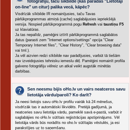
fotogrāfiju, taču sīkbilde (kas parādās "Lietotāji
on-line" un citur) palika vecā, kāpēc?
Visdrīzāk sīkbilde IR nomainījusies, taču Tavas
pārlūkprogrammas atmiņā (cache) saglabājusies iepriekšējā
versija. Nospied pārlūkprogrammā pogu
Refresh
vai
taustiņu F5
uz klaviatūras.
Ja tas nepalīdz, pamēģini iztīrīt pārlūkprogrammā saglabātos
datus (parasti zem "Internet options/settings" opcija "Clear
Temporary Internet files", "Clear History", "Clear browsing data"
vai tml.).
Ja vēl aizvien redzi sīkbilde nav parādījusies, varbūt tā tiešām
nav izveidojusies tehnisku iemeslu dēļ. Pamēģini nomainīt profila
galveno fotogrāfiju vēlreiz un atkal veikt augstāk minētās
darbības.
Sen neesmu bijis oHo.lv un vairs neatceros savu
lietotāja vārdu/paroli? Ko darīt?
Ja neesi lietojis savu oHo.lv profilu vairāk kā 24 mēnešus,
visdrīzāk tas ir automātiski likvidēts. Pretējā gadījumā, ja
neatceries savu lietotāja vārdu, pameklē savā e-pastā, varbūt ir
saglabājies no oHo.lv sūtītais reģistrācijas apstiprinājums. Vēl
lietotāja vārds būs norādīts no oho.lv sūtītajās vēstulēs, ja esi
parakstījies uz to saņemšanu.