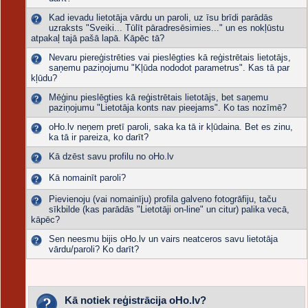
Kad ievadu lietotāja vārdu un paroli, uz īsu brīdi parādās
uzraksts "Sveiki... Tūlīt pāradresēsimies..." un es nokļūstu
atpakaļ tajā pašā lapā. Kāpēc tā?
Nevaru piereģistrēties vai pieslēgties kā reģistrētais lietotājs,
saņemu paziņojumu "Kļūda nododot parametrus". Kas tā par
kļūdu?
Mēģinu pieslēgties kā reģistrētais lietotājs, bet saņemu
paziņojumu "Lietotāja konts nav pieejams". Ko tas nozīmē?
oHo.lv neņem pretī paroli, saka ka tā ir kļūdaina. Bet es zinu,
ka tā ir pareiza, ko darīt?
Kā dzēst savu profilu no oHo.lv
Kā nomainīt paroli?
Pievienoju (vai nomainīju) profila galveno fotogrāfiju, taču
sīkbilde (kas parādās "Lietotāji on-line" un citur) palika vecā,
kāpēc?
Sen neesmu bijis oHo.lv un vairs neatceros savu lietotāja
vārdu/paroli? Ko darīt?
Kā notiek reģistrācija oHo.lv?