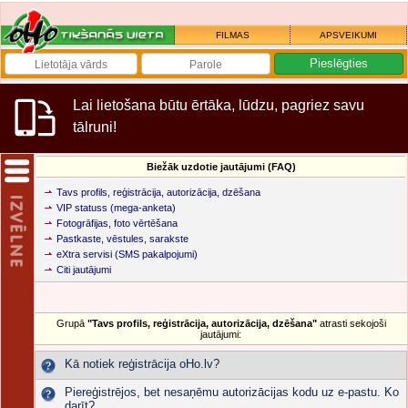
FILMAS
APSVEIKUMI
Lai lietošana būtu ērtāka, lūdzu, pagriez savu
tālruni!
Biežāk uzdotie jautājumi (FAQ)
Tavs profils, reģistrācija, autorizācija, dzēšana
VIP statuss (mega-anketa)
Fotogrāfijas, foto vērtēšana
Pastkaste, vēstules, sarakste
eXtra servisi (SMS pakalpojumi)
Citi jautājumi
Grupā
"Tavs profils, reģistrācija, autorizācija, dzēšana"
atrasti sekojoši
jautājumi:
Kā notiek reģistrācija oHo.lv?
Piereģistrējos, bet nesaņēmu autorizācijas kodu uz e-pastu. Ko
darīt?