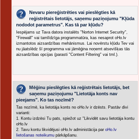
Nevaru piereģistrēties vai pieslēgties kā
reģistrētais lietotājs, saņemu paziņojumu "Kļūda
nododot parametrus". Kas tā par kļūdu?
Iespējams uz Tava datora instalēts "Norton Internet Security",
"Firewall" vai tamlīdzīga programmatūra, kas nesaprot oHo.lv
izmantotos aizsardzības mehānismus. Lai novērstu kļūdu Tev vai
nu jāatslēdz šī programma vai jāmēģina noņemt atsevišķas tās
aizsardzības opcijas (parasti "Content Filtering" vai tml.).
Mēģinu pieslēgties kā reģistrētais lietotājs, bet
saņemu paziņojumu "Lietotāja konts nav
pieejams". Ko tas nozīmē?
Tas nozīmē, ka lietotāja konts no oHo.lv ir dzēsts. Pastāv divi
varianti:
1. Kontu izdzēsi Tu pats, spiežot uz "Likvidēt savu lietotāja kontu
oHo.lv
2. Tavu kontu likvidējusi oHo.lv administācija par
oHo.lv
lietošanas noteikumu
pārkāpšanu.