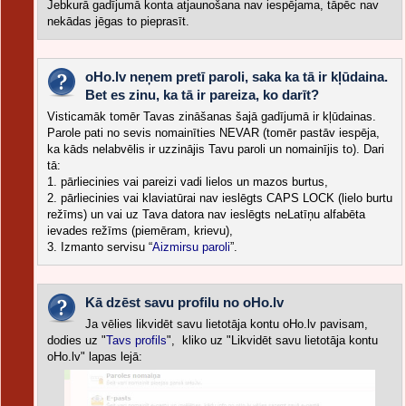
Jebkurā gadījumā konta atjaunošana nav iespējama, tāpēc nav
nekādas jēgas to pieprasīt.
oHo.lv neņem pretī paroli, saka ka tā ir kļūdaina.
Bet es zinu, ka tā ir pareiza, ko darīt?
Visticamāk tomēr Tavas zināšanas šajā gadījumā ir kļūdainas.
Parole pati no sevis nomainīties NEVAR (tomēr pastāv iespēja,
ka kāds nelabvēlis ir uzzinājis Tavu paroli un nomainījis to). Dari
tā:
1. pārliecinies vai pareizi vadi lielos un mazos burtus,
2. pārliecinies vai klaviatūrai nav ieslēgts CAPS LOCK (lielo burtu
režīms) un vai uz Tava datora nav ieslēgts neLatīņu alfabēta
ievades režīms (piemēram, krievu),
3. Izmanto servisu “
Aizmirsu paroli
”.
Kā dzēst savu profilu no oHo.lv
Ja vēlies likvidēt savu lietotāja kontu oHo.lv pavisam,
dodies uz "
Tavs profils
", kliko uz "Likvidēt savu lietotāja kontu
oHo.lv" lapas lejā: