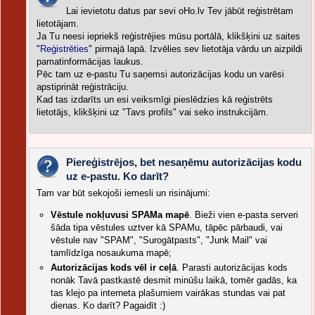
Lai ievietotu datus par sevi oHo.lv Tev jābūt reģistrētam
lietotājam.
Ja Tu neesi iepriekš reģistrējies mūsu portālā, klikšķini uz saites
"
Reģistrēties
" pirmajā lapā. Izvēlies sev lietotāja vārdu un aizpildi
pamatinformācijas laukus.
Pēc tam uz e-pastu Tu saņemsi autorizācijas kodu un varēsi
apstiprināt reģistrāciju.
Kad tas izdarīts un esi veiksmīgi pieslēdzies kā reģistrēts
lietotājs, klikšķini uz "Tavs profils" vai seko instrukcijām.
Piereģistrējos, bet nesaņēmu autorizācijas kodu
uz e-pastu. Ko darīt?
Tam var būt sekojoši iemesli un risinājumi:
Vēstule nokļuvusi SPAMa mapē
. Bieži vien e-pasta serveri
šāda tipa vēstules uztver kā SPAMu, tāpēc pārbaudi, vai
vēstule nav "SPAM", "Surogātpasts", "Junk Mail" vai
tamlīdzīga nosaukuma mapē;
Autorizācijas kods vēl ir ceļā
. Parasti autorizācijas kods
nonāk Tavā pastkastē desmit minūšu laikā, tomēr gadās, ka
tas klejo pa interneta plašumiem vairākas stundas vai pat
dienas. Ko darīt? Pagaidīt :)