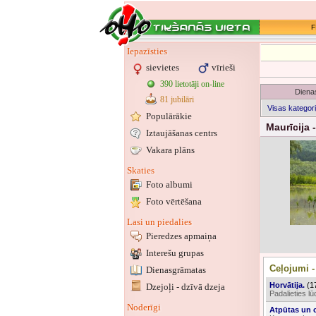
F
Iepazīsties
sievietes
vīrieši
390 lietotāji on-line
Dienas
81 jubilāri
Visas kategori
Populārākie
Maurīcija 
Iztaujāšanas centrs
Vakara plāns
Skaties
Foto albumi
Foto vērtēšana
Lasi un piedalies
Pieredzes apmaiņa
Interešu grupas
Ceļojumi -
Dienasgrāmatas
Horvātija.
(1
Dzejoļi - dzīvā dzeja
Padalieties l
Noderīgi
Atpūtas un c