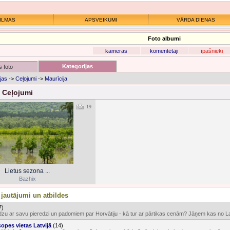
ILMAS
APSVEIKUMI
VĀRDA DIENAS
Foto albumi
kameras
komentētāji
īpašnieki
Kategorijas
 foto
jas
->
Ceļojumi
->
Maurīcija
- Ceļojumi
19
Lietus sezona ...
Bazhix
 jautājumi un atbildes
7)
ūdzu ar savu pieredzi un padomiem par Horvātiju - kā tur ar pārtikas cenām? Jāņem kas no Latv
opes vietas Latvijā
(14)