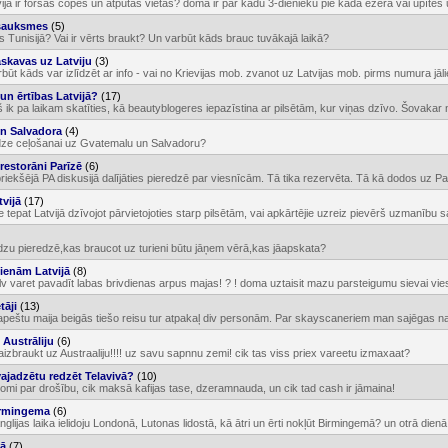
ijā ir foršas copes un atpūtas vietas? doma ir par kādu 3-dienieku pie kada ezera vai upītes un
tsauksmes
(5)
jis Tunisijā? Vai ir vērts braukt? Un varbūt kāds brauc tuvākajā laikā?
skavas uz Latviju
(3)
ūt kāds var izlīdzēt ar info - vai no Krievijas mob. zvanot uz Latvijas mob. pirms numura jāliek
 un ērtības Latvijā?
(17)
š ik pa laikam skatīties, kā beautyblogeres iepazīstina ar pilsētām, kur viņas dzīvo. Šovakar n
n Salvadora
(4)
edze ceļošanai uz Gvatemalu un Salvadoru?
 restorāni Parīzē
(6)
priekšējā PA diskusijā dalījāties pieredzē par viesnīcām. Tā tika rezervēta. Tā kā dodos uz Par
vijā
(17)
 tepat Latvijā dzīvojot pārvietojoties starp pilsētām, vai apkārtējie uzreiz pievērš uzmanību s
ūdzu pieredzē,kas braucot uz turieni būtu jāņem vērā,kas jāapskata?
ienām Latvijā
(8)
 lv varet pavadīt labas brivdienas arpus majas! ? ! doma uztaisit mazu parsteigumu sievai vies
tāji
(13)
peštu maija beigās tiešo reisu tur atpakaļ div personām. Par skayscaneriem man sajēgas nav. 
Austrāliju
(6)
 aizbraukt uz Austraaliju!!!! uz savu sapnnu zemi! cik tas viss priex vareetu izmaxaat?
vajadzētu redzēt Telavivā?
(10)
mi par drošību, cik maksā kafijas tase, dzeramnauda, un cik tad cash ir jāmaina!
rmingema
(6)
glijas laika ielidoju Londonā, Lutonas lidostā, kā ātri un ērti nokļūt Birmingemā? un otrā dienā 
tā
(7)