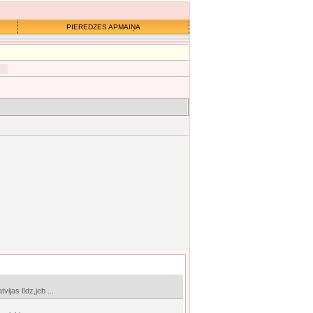
PIEREDZES APMAIŅA
ijas līdz,jeb ...