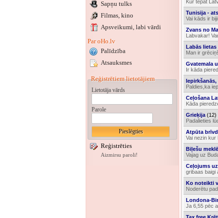
Kur tepat Latv
Sapņu tulks
Tunisija - a
Filmas, kino
Vai kāds ir bi
Apsveikumi
, labi vārdi
Zvans no Ma
Labvakar! Varb
Par oHo.lv
Labās lietas
Palīdzība
Man ir grēciņ
Atsauksmes
Gvatemala u
Ir kāda pier
Reģistrētiem lietotājiem
Iepirkšanās,
Paldies,ka ie
Lietotāja vārds
Ceļošana Lat
Kāda pieredze
Parole
Grieķija
(12)
Padalieties l
Atpūta brīvd
Vai nezin kur
Reģistrēties
Biļešu meklē
Vajag uz Buda
Aizmirsu paroli!
Ceļojums uz 
gribaas baigi
Ko noteikti 
Noderētu pado
Londona-Bi
Ja 6,55 pēc an
Tax free Krē