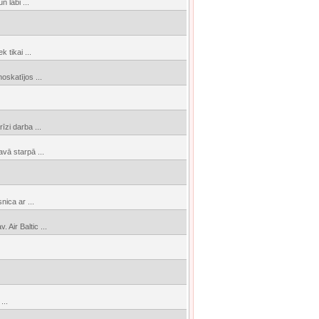
 labi ...
 tikai ...
oskatījos ...
īzi darba ...
avā starpā ...
nica ar ...
Air Baltic ...
...