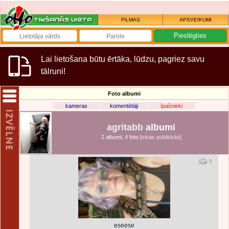
FILMAS
APSVEIKUMI
Lai lietošana būtu ērtāka, lūdzu, pagriez savu
tālruni!
Foto albumi
kameras
komentētāji
īpašnieki
agritabb
albumi
2 albumi
,
4 foto [
visas publiskās
]
3
eseese