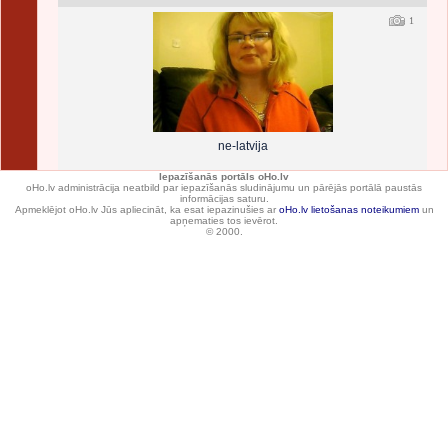
1
ne-latvija
Iepazīšanās portāls oHo.lv
oHo.lv administrācija neatbild par iepazīšanās sludinājumu un pārējās portālā paustās
informācijas saturu.
Apmeklējot oHo.lv Jūs apliecināt, ka esat iepazinušies ar
oHo.lv lietošanas noteikumiem
un
apņematies tos ievērot.
© 2000.