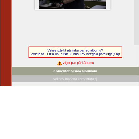
Vēlies izteikt atzinību par šo albumu?
Ievieto to TOPā un Puisis33 būs Tev bezgala pateicīgs(/-a)!
ziņot par pārkāpumu
Komentāri visam albumam
vēl nav neviena komentāra :(