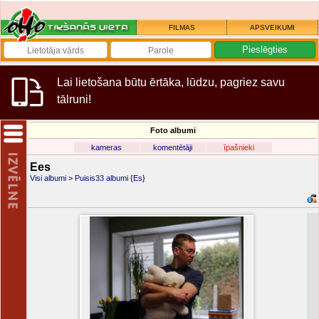
FILMAS
APSVEIKUMI
Lai lietošana būtu ērtāka, lūdzu, pagriez savu
tālruni!
Foto albumi
kameras
komentētāji
īpašnieki
Ees
Visi albumi
>
Puisis33 albumi
{
Es
}