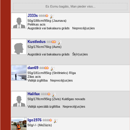
Es Esmu bagāts, Man pieder viss...
J333s
50g/188cm/95kg (Jaunava)
Pelēkas acis
Augstākā vai bakalaura grāds Neprecēj(us)ies
Kustledus
52g/176cm/76kg (Auns)
Augstākā vai bakalaura grāds Šķīr(us)ies
dan69
55g/181cm/85kg (Strēlnieks) Rīga
Zilas acis
Vidējā izglītība Neprecēj(us)ies
Halifax
50g/178cm/95kg (Zivis) Kuldīgas novads
Vidējā speciālā izglītība Neprecēj(us)ies
Igo1976
50g/-/- (Mežāzis)