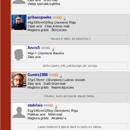
Zilas acis Brūni mati
Vidējā speciālā izglītība
gribasspeeks
49g/183cm/103kg (Jaunava) Rīga
Zaļas acis Citas krāsas mati
Maģistra grāds Šķīr(us)ies
Vasara ir laiks, lai iepazītos:)
Ancis5
49g/-/- (Jaunava) Bauska
Zilas acis
aktivs,jauks,mils,paklausigs,ats aucigs.
Guntis1988
37g/178cm/- (Skorpions) Ludzas novads
Zilas acis Gaiši brūni mati
Maģistra grāds Neprecēj(us)ies
Cilvēks, kuru aizrauj tik daudz lietas...
stabilais
51g/196cm/105kg (Skorpions) Rīga
Pelēkas acis Melni mati
Maģistra grāds Atraitnis/-e
Labai meitenei ir jāprot darīt to pašu ko sliktai...