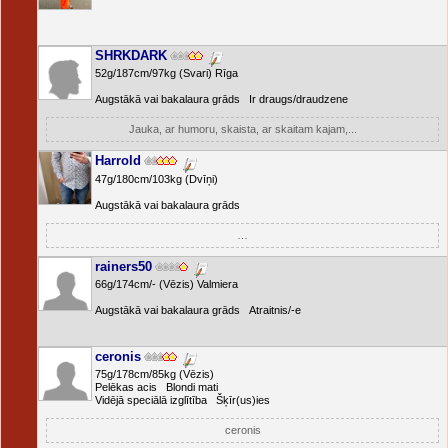
SHRKDARK
52g/187cm/97kg (Svari) Rīga
Augstākā vai bakalaura grāds Ir draugs/draudzene
Jauka, ar humoru, skaista, ar skaitam kajam,...
Harrold
47g/180cm/103kg (Dvīņi)
Augstākā vai bakalaura grāds
…
rainers50
66g/174cm/- (Vēzis) Valmiera
Augstākā vai bakalaura grāds Atraitnis/-e
ceronis
75g/178cm/85kg (Vēzis)
Pelēkas acis Blondi mati
Vidējā speciālā izglītība Šķīr(us)ies
ceronis