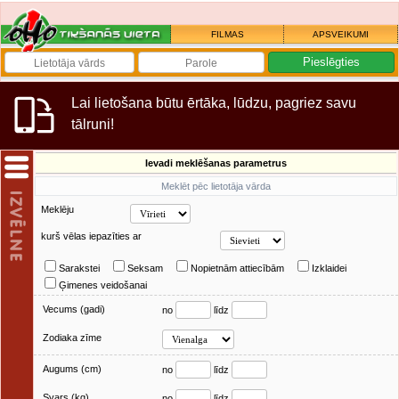
FILMAS
APSVEIKUMI
Lai lietošana būtu ērtāka, lūdzu, pagriez savu
tālruni!
Ievadi meklēšanas parametrus
Meklēt pēc lietotāja vārda
Meklēju
kurš vēlas iepazīties ar
Sarakstei
Seksam
Nopietnām attiecībām
Izklaidei
Ģimenes veidošanai
Vecums (gadi)
no
līdz
Zodiaka zīme
Augums (cm)
no
līdz
Svars (kg)
no
līdz