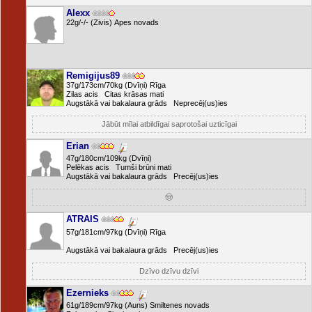
Alexx
22g/-/- (Zivis) Apes novads
Remigijus89
37g/173cm/70kg (Dvīņi) Rīga
Zilas acis Citas krāsas mati
Augstākā vai bakalaura grāds Neprecēj(us)ies
Jābūt mīlai atbildīgai saprotošai uzticīgai
Erian
47g/180cm/109kg (Dvīņi)
Pelēkas acis Tumši brūni mati
Augstākā vai bakalaura grāds Precēj(us)ies
🤠
ATRAIS
57g/181cm/97kg (Dvīņi) Rīga
Augstākā vai bakalaura grāds Precēj(us)ies
Dzīvo dzīvu dzīvi
Ezernieks
61g/189cm/97kg (Auns) Smiltenes novads