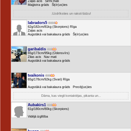
Zaļas acis Sirmi mati
Maģistra grāds Šķīr(us)ies
.Uzdrīksties un raksti lūdzu!
labradors5
62g/182cm/81kg (Skorpions) Rīga
Zaļas acis
Augstākā vai bakalaura grāds Šķīr(us)ies
garibaldis
65g/173cm/95kg (Ūdensvīrs)
Zilas acis Nav mati
Augstākā vai bakalaura grāds
tvaikonis
65g/178cm/92kg (Svari) Rīga
Augstākā vai bakalaura grāds Precēj(us)ies
Dāma, kas viegli kontaktējas, pikanta un...
Aubakirs1
61g/180cm/80kg (Skorpions)
Vidējā izglītība