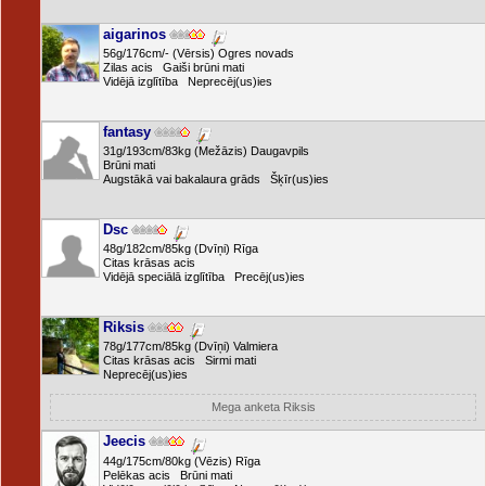
aigarinos
56g/176cm/- (Vērsis) Ogres novads
Zilas acis Gaiši brūni mati
Vidējā izglītība Neprecēj(us)ies
fantasy
31g/193cm/83kg (Mežāzis) Daugavpils
Brūni mati
Augstākā vai bakalaura grāds Šķīr(us)ies
Dsc
48g/182cm/85kg (Dvīņi) Rīga
Citas krāsas acis
Vidējā speciālā izglītība Precēj(us)ies
Riksis
78g/177cm/85kg (Dvīņi) Valmiera
Citas krāsas acis Sirmi mati
Neprecēj(us)ies
Mega anketa Riksis
Jeecis
44g/175cm/80kg (Vēzis) Rīga
Pelēkas acis Brūni mati