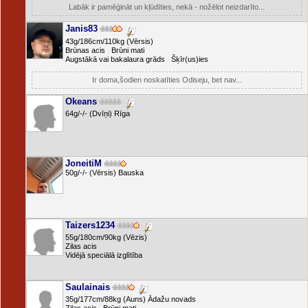
Labāk ir pamēģināt un kļūdīties, nekā - nožēlot neizdarīto...
Janis83
43g/186cm/110kg (Vērsis)
Brūnas acis Brūni mati
Augstākā vai bakalaura grāds Šķīr(us)ies
Ir doma,šodien noskatīties Odiseju, bet nav...
Okeans
64g/-/- (Dvīņi) Rīga
JoneitiM
50g/-/- (Vērsis) Bauska
Taizers1234
55g/180cm/90kg (Vēzis)
Zilas acis
Vidējā speciālā izglītība
Saulainais
35g/177cm/88kg (Auns) Ādažu novads