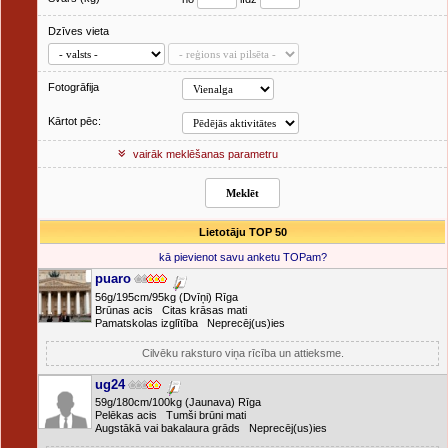
Dzīves vieta
Fotogrāfija
Kārtot pēc:
vairāk meklēšanas parametru
Lietotāju TOP 50
kā pievienot savu anketu TOPam?
puaro
56g/195cm/95kg (Dvīņi) Rīga
Brūnas acis Citas krāsas mati
Pamatskolas izglītība Neprecēj(us)ies
Cilvēku raksturo viņa rīcība un attieksme.
ug24
59g/180cm/100kg (Jaunava) Rīga
Pelēkas acis Tumši brūni mati
Augstākā vai bakalaura grāds Neprecēj(us)ies