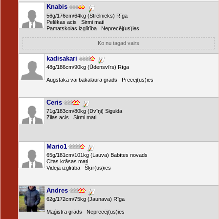
Knabis
56g/176cm/64kg (Strēlnieks) Rīga
Pelēkas acis Sirmi mati
Pamatskolas izglītība Neprecēj(us)ies
Ko nu tagad vairs
kadisakari
48g/186cm/90kg (Ūdensvīrs) Rīga
Augstākā vai bakalaura grāds Precēj(us)ies
Ceris
71g/183cm/80kg (Dvīņi) Sigulda
Zilas acis Sirmi mati
Mario1
65g/181cm/101kg (Lauva) Babītes novads
Citas krāsas mati
Vidējā izglītība Šķīr(us)ies
Andres
62g/172cm/75kg (Jaunava) Rīga
Maģistra grāds Neprecēj(us)ies