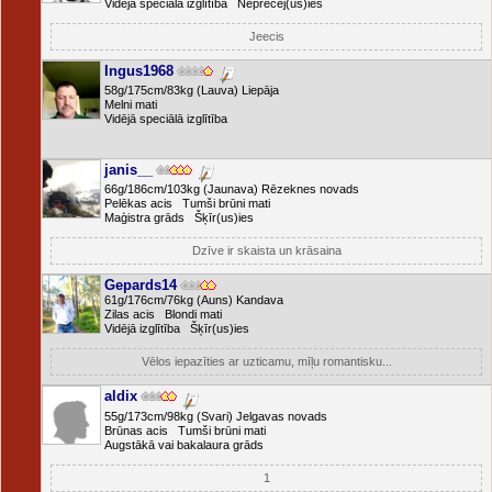
Vidējā speciālā izglītība Neprecēj(us)ies
Jeecis
Ingus1968
58g/175cm/83kg (Lauva) Liepāja
Melni mati
Vidējā speciālā izglītība
janis__
66g/186cm/103kg (Jaunava) Rēzeknes novads
Pelēkas acis Tumši brūni mati
Maģistra grāds Šķīr(us)ies
Dzīve ir skaista un krāsaina
Gepards14
61g/176cm/76kg (Auns) Kandava
Zilas acis Blondi mati
Vidējā izglītība Šķīr(us)ies
Vēlos iepazīties ar uzticamu, mīļu romantisku...
aldix
55g/173cm/98kg (Svari) Jelgavas novads
Brūnas acis Tumši brūni mati
Augstākā vai bakalaura grāds
1