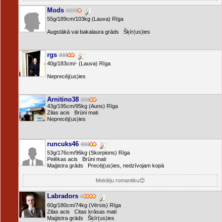
Mods
55g/189cm/103kg (Lauva) Rīga
Augstākā vai bakalaura grāds Šķīr(us)ies
rgs
40g/183cm/- (Lauva) Rīga
Neprecēj(us)ies
Arnitino38
43g/195cm/95kg (Auns) Rīga
Zilas acis Brūni mati
Neprecēj(us)ies
runcuks46
53g/176cm/96kg (Skorpions) Rīga
Pelēkas acis Brūni mati
Maģistra grāds Precēj(us)ies, nedzīvojam kopā
Meklēju romantiku😊
Labradors
60g/180cm/74kg (Vērsis) Rīga
Zilas acis Citas krāsas mati
Maģistra grāds Šķīr(us)ies