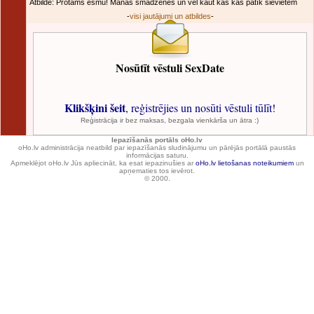
Atbilde: Protams esmu! Manas smadzenes un vēl kaut kas kas patīk sievietem
-
visi jautājumi un atbildes
-
Nosūtīt vēstuli SexDate
Klikšķini šeit
, reģistrējies un nosūti vēstuli tūlīt!
Reģistrācija ir bez maksas, bezgala vienkārša un ātra :)
Iepazīšanās portāls oHo.lv
oHo.lv administrācija neatbild par iepazīšanās sludinājumu un pārējās portālā paustās
informācijas saturu.
Apmeklējot oHo.lv Jūs apliecināt, ka esat iepazinušies ar
oHo.lv lietošanas noteikumiem
un
apņematies tos ievērot.
© 2000.