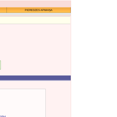
PIEREDZES APMAIŅA
ūlīt!