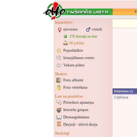
F
Iepazīsties
sievietes
vīrieši
370 lietotāji on-line
80 jubilāri
Populārākie
Iztaujāšanas centrs
Vakara plāns
Skaties
Foto albumi
Foto vērtēšana
Intereses
(1)
Lasi un piedalies
Ceļošana
Pieredzes apmaiņa
Interešu grupas
Dienasgrāmatas
Dzejoļi - dzīvā dzeja
Noderīgi