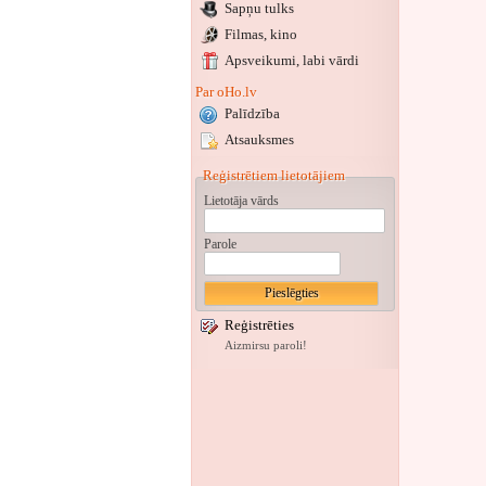
Sapņu tulks
Filmas, kino
Apsveikumi
, labi vārdi
Par oHo.lv
Palīdzība
Atsauksmes
Reģistrētiem lietotājiem
Lietotāja vārds
Parole
Reģistrēties
Aizmirsu paroli!