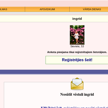
ILMAS
APSVEIKUMI
VĀRDA DIENAS
ingrid
Sieviete, 53
Anketa pieejama tikai reģistrētajiem lietotājiem.
Reģistrējies šeit!
Nosūtīt vēstuli ingrid
Klikšķini šeit
, reģistrējies un nosūti vēstuli t