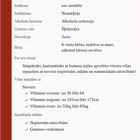
nav norādīti
Ienākumi
Nesmēķēju
Smēķēšana
Alkoholu nelietoju
Alkohola lietošana
Šķīr(us)ies
Ģimenes stāv.
Auns
Horoskops
Ir viens bērns, nedzīvo ar mani,
Bērni
nākotnē bērnus nevēlos
Par sevi domā
Simpātisks, harizmātisks ar humora izjūtu apveltīts vīrietis vēlas
iepazīties ar sievieti nopietnām, mīļām un romantiskām attiecībām!
Vēlas iepazīties ar
Sievieti
Vēlamais vecums: no 56 līdz 64
Vēlamais augums: no 165cm līdz 175cm
Vēlamais svars: no 55kg līdz 85kg
Iepazīšanās mērķis
Nopietnām attiecībām
Ģimenes veidošanai