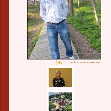
ziņot par neatbilstošu foto