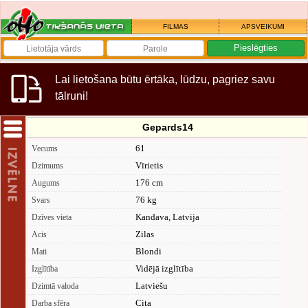
FILMAS
APSVEIKUMI
Lai lietošana būtu ērtāka, lūdzu, pagriez savu
tālruni!
Gepards14
61
Vecums
Vīrietis
Dzimums
176 cm
Augums
76 kg
Svars
Kandava, Latvija
Dzīves vieta
Zilas
Acis
Blondi
Mati
Vidējā izglītība
Izglītība
Latviešu
Dzimtā valoda
Cita
Darba sfēra