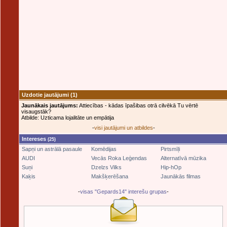
Uzdotie jautājumi
(1)
Jaunākais jautājums:
Attiecības - kādas īpašibas otrā cilvēkā Tu vērtē
visaugstāk?
Atbilde: Uzticama lojalitāte un empātija
-
visi jautājumi un atbildes
-
Intereses
(25)
Sapņi un astrālā pasaule
Komēdijas
Pirtsmīļi
AUDI
Vecās Roka Leģendas
Alternatīvā mūzika
Suņi
Dzelzs Vilks
Hip-hOp
Kaķis
Makšķerēšana
Jaunākās filmas
-
visas "Gepards14" interešu grupas
-