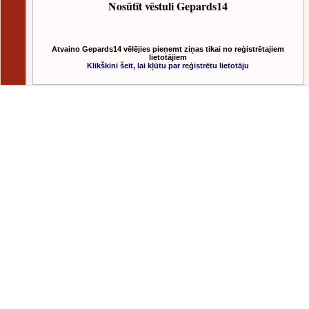
Nosūtīt vēstuli Gepards14
Atvaino Gepards14 vēlējies pieņemt ziņas tikai no reģistrētajiem
lietotājiem
Klikškini šeit, lai kļūtu par reģistrētu lietotāju