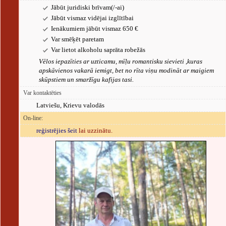
Jābūt juridiski brīvam(/-ai)
Jābūt vismaz vidējai izglītībai
Ienākumiem jābūt vismaz 650 €
Var smēķēt paretam
Var lietot alkoholu saprāta robežās
Vēlos iepazīties ar uzticamu, mīļu romantisku sievieti ,kuras
apskāvienos vakarā iemigt, bet no rīta viņu modināt ar maigiem
skūpstiem un smaržīgu kafijas tasi.
Var kontaktēties
Latviešu, Krievu valodās
On-line:
reģistrējies šeit
lai uzzinātu.