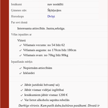
nav norādīti
Ienākumi
Šķīr(us)ies
Ģimenes stāv.
Dvīņi
Horoskops
Par sevi domā
Interesanta attiecībās. Jautra,seksīga.
Vēlas iepazīties ar
Vīrieti
Vēlamais vecums: no 54 līdz 62
Vēlamais augums: no 170cm līdz 180cm
Vēlamais svars: no 70kg līdz 90kg
Iepazīšanās mērķis
Nopietnām attiecībām
Izklaidei
Jābūt juridiski brīvam(/-ai)
Jābūt vismaz vidējai izglītībai
Ienākumiem jābūt vismaz 1200 €
Var lietot alkoholu saprāta robežās
Darbīgs vīrietis. Kam patīk daba,kultūras pasākumi. Divatā ir