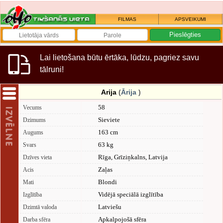
FILMAS
APSVEIKUMI
Lai lietošana būtu ērtāka, lūdzu, pagriez savu
tālruni!
Arija
(
Ārija
)
58
Vecums
Sieviete
Dzimums
163 cm
Augums
63 kg
Svars
Rīga, Grīziņkalns, Latvija
Dzīves vieta
Zaļas
Acis
Blondi
Mati
Vidējā speciālā izglītība
Izglītība
Latviešu
Dzimtā valoda
Apkalpojošā sfēra
Darba sfēra