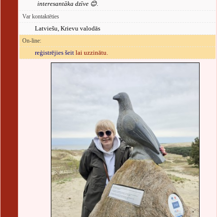
interesantāka dzīve 😊.
Var kontaktēties
Latviešu, Krievu valodās
On-line:
reģistrējies šeit
lai uzzinātu.