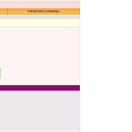
PIEREDZES APMAIŅA