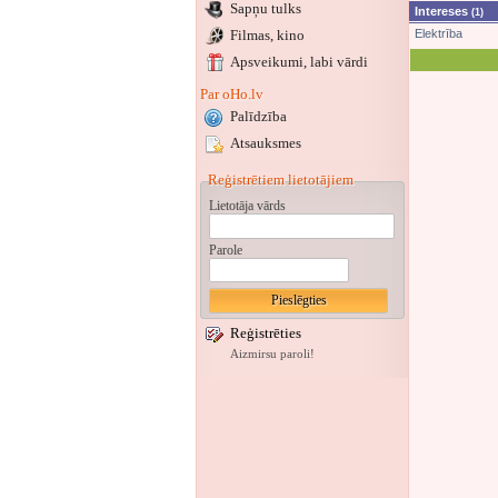
Sapņu tulks
Intereses
(1)
Filmas, kino
Elektrība
Apsveikumi
, labi vārdi
Par oHo.lv
Palīdzība
Atsauksmes
Reģistrētiem lietotājiem
Lietotāja vārds
Parole
Reģistrēties
Aizmirsu paroli!