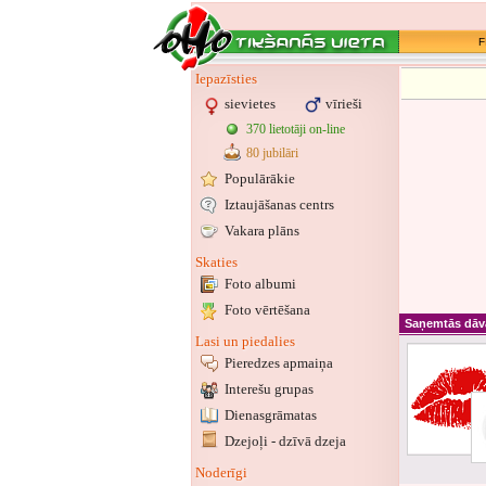
F
Iepazīsties
sievietes
vīrieši
370 lietotāji on-line
80 jubilāri
Populārākie
Iztaujāšanas centrs
Vakara plāns
Skaties
Foto albumi
Foto vērtēšana
Saņemtās dāv
Lasi un piedalies
Pieredzes apmaiņa
Interešu grupas
Dienasgrāmatas
Dzejoļi - dzīvā dzeja
Noderīgi