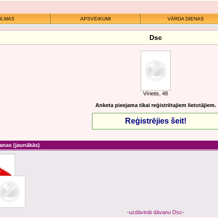
ILMAS
APSVEIKUMI
VĀRDA DIENAS
Dsc
Vīrietis, 48
Anketa pieejama tikai reģistrētajiem lietotājiem.
Reģistrējies šeit!
anas
(jaunākās)
-
uzdāvināt dāvanu Dsc
-