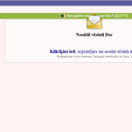
Kas gatavs izteikties par Dsc?
(2) [
???
]
Nosūtīt vēstuli Dsc
Klikšķini šeit
, reģistrējies un nosūti vēstuli t
Reģistrācija ir bez maksas, bezgala vienkārša un ātra :)