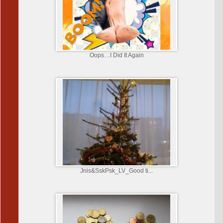
Oops…I Did It Again
Jnis&SskPsk_LV_Good ti...