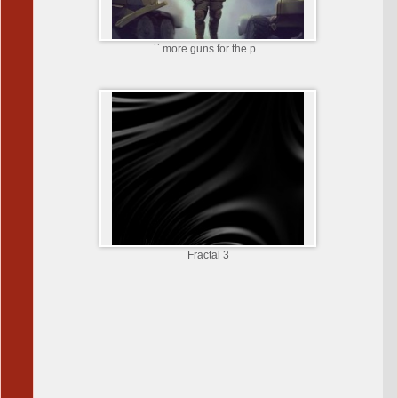
`` more guns for the p...
Fractal 3