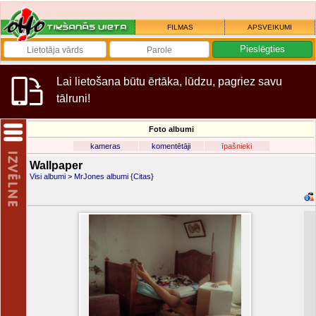
FILMAS
APSVEIKUMI
Lai lietošana būtu ērtāka, lūdzu, pagriez savu
tālruni!
Foto albumi
kameras
komentētāji
īpašnieki
Wallpaper
Visi albumi
>
MrJones albumi
{
Citas
}